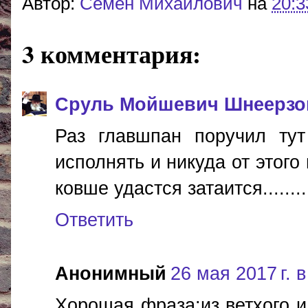
Автор:
Cемён Михайлович
на
20:3
3 комментария:
Сруль Мойшевич Шнеерзо
Раз главшпан поручил ту
исполнять и никуда от этог
ковше удастся затаится........
Ответить
Анонимный
26 мая 2017 г. в
Хорошая фраза:из ветхого и