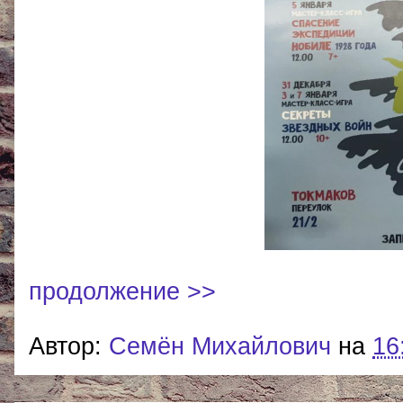
продолжение >>
Автор:
Cемён Михайлович
на
16