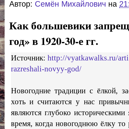
Автор:
Cемён Михайлович
на
21
Как большевики запрещ
год» в 1920-30-е гг.
Источник:
http://vyatkawalks.ru/art
razreshali-novyy-god/
Новогодние традиции с ёлкой, за
хоть и считаются у нас привычн
являются глубоко историческими
время, когда новогоднюю ёлку то 