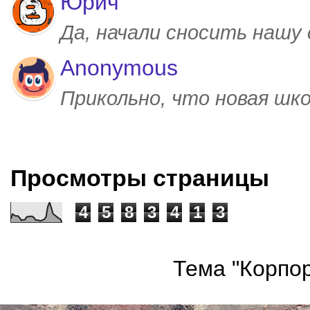
Юрич
Да, начали сносить нашу
Anonymous
Прикольно, что новая шк
Просмотры страницы
4
5
8
3
4
1
3
Тема "Корпор