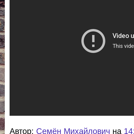
Автор:
Cемён Михайлович
на
14