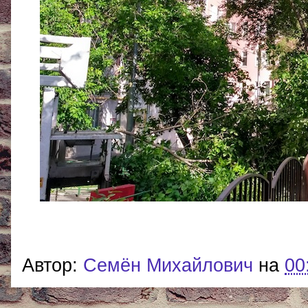
Автор:
Cемён Михайлович
на
00