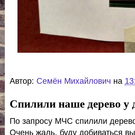
Автор:
Cемён Михайлович
на
13
Спилили наше дерево у 
По запросу МЧС спилили дерево
Очень жаль, буду добиваться выс