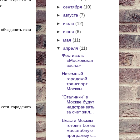
я.
►
сентября
(10)
►
августа
(7)
►
июля
(12)
 объединить свои
►
июня
(6)
►
мая
(11)
▼
апреля
(11)
Фестиваль
«Московская
весна»
Наземный
городской
транспорт
Москвы
"Сталинки" в
Москве будут
сети городского
надстраивать
за счет жил...
Власти Москвы
готовят более
масштабную
программу с...