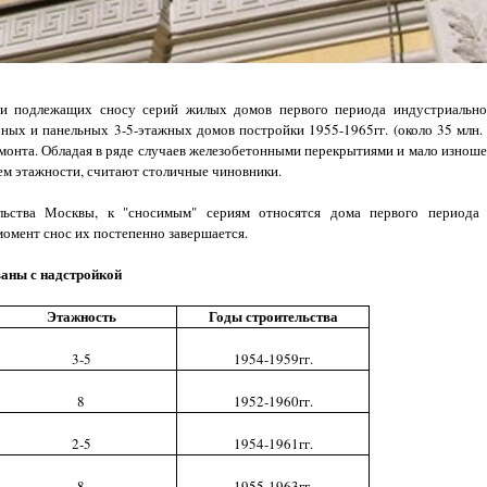
ции подлежащих сносу серий жилых домов первого периода индустриально
ных и панельных 3-5-этажных домов постройки 1955-1965гг. (около 35 млн. к
емонта. Обладая в ряде случаев железобетонными перекрытиями и мало изно
ем этажности, считают столичные чиновники.
ельства Москвы, к "сносимым" сериям относятся дома первого периода 
 момент снос их постепенно завершается.
ваны с надстройкой
Этажность
Годы строительства
3-5
1954-1959гг.
8
1952-1960гг.
2-5
1954-1961гг.
8
1955-1963гг.