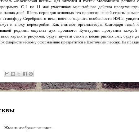
иваль «Московская весна». Для жителей и гостей Московского региона с
программу. С 1 по 11 мая участникам масштабного действа продемонстр
 до наших дней. Шесть периодов основных вех прошлого нашей страны размес
в атмосферу Серебряного века, воочию оценить особенности НЭПа, увидет
ажут и эпоху перестройки. Как считают организаторы, благодаря такой 
 нашей родины, ощутить дух прошлого. Культурная программа каждой
тавки картин и рисунков, будут звучать стихи и песни разных лет, будут д
аря флористическому оформлению превратится в Цветочный пассаж. На праздни
осквы
Жми на изображение ниже.