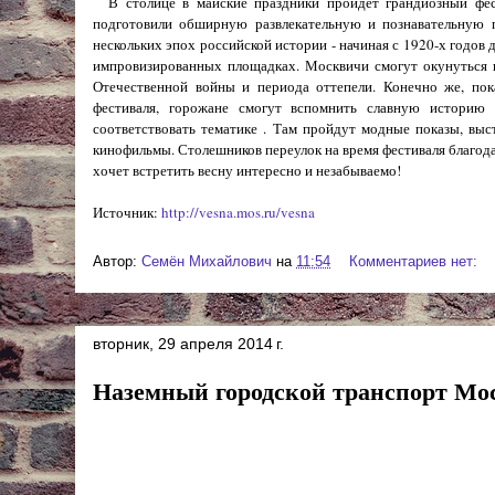
В столице в майские праздники пройдет грандиозный фест
подготовили обширную развлекательную и познавательную 
нескольких эпох российской истории - начиная с 1920-х годов
импровизированных площадках. Москвичи смогут окунуться 
Отечественной войны и периода оттепели. Конечно же, пок
фестиваля, горожане смогут вспомнить славную историю
соответствовать тематике . Там пройдут модные показы, выс
кинофильмы. Столешников переулок на время фестиваля благод
хочет встретить весну интересно и незабываемо!
Источник:
http://vesna.mos.ru/vesna
Автор:
Cемён Михайлович
на
11:54
Комментариев нет:
вторник, 29 апреля 2014 г.
Наземный городской транспорт М