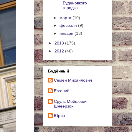
Буденовкого
городка
►
марта
(10)
►
февраля
(9)
►
января
(13)
►
2013
(175)
►
2012
(46)
Будённый
Cемён Михайлович
Евгений
Сруль Мойшевич
Шнеерзон
Юрич