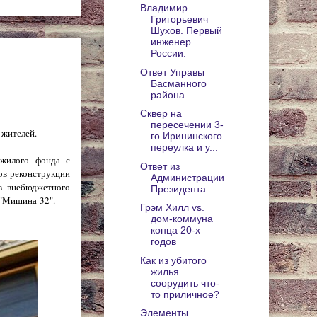
Владимир
Григорьевич
Шухов. Первый
инженер
России.
Ответ Управы
Басманного
района
Сквер на
пересечении 3-
 жителей.
го Ирининского
переулка и у...
 жилого фонда с
Ответ из
ов реконструкции
Администрации
в внебюджетного
Президента
 "Мишина-32".
Грэм Хилл vs.
дом-коммуна
конца 20-х
годов
Как из убитого
жилья
соорудить что-
то приличное?
Элементы