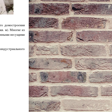
го домостроения
в. м). Многие из
шенными несущими
индустриального