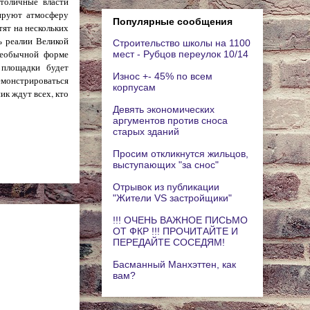
толичные власти
ируют атмосферу
Популярные сообщения
тят на нескольких
ь реалии Великой
Строительство школы на 1100
необычной форме
мест - Рубцов переулок 10/14
 площадки будет
Износ +- 45% по всем
емонстрироваться
корпусам
к ждут всех, кто
Девять экономических
аргументов против сноса
старых зданий
Просим откликнутся жильцов,
выступающих "за снос"
Отрывок из публикации
"Жители VS застройщики"
!!! ОЧЕНЬ ВАЖНОЕ ПИСЬМО
ОТ ФКР !!! ПРОЧИТАЙТЕ И
ПЕРЕДАЙТЕ СОСЕДЯМ!
Басманный Манхэттен, как
вам?