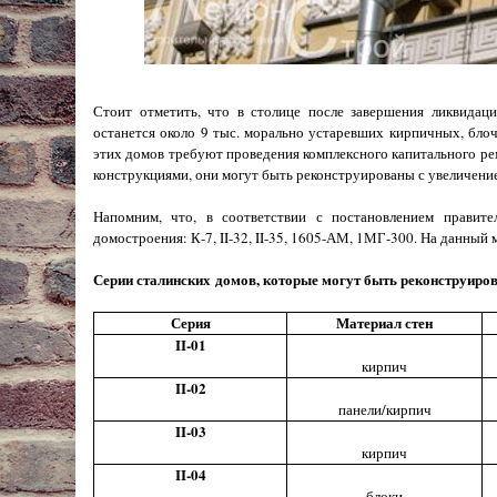
Стоит отметить, что в столице после завершения ликвида
останется около 9 тыс. морально устаревших кирпичных, блоч
этих домов требуют проведения комплексного капитального р
конструкциями, они могут быть реконструированы с увеличени
Напомним, что, в соответствии с постановлением правит
домостроения: К-7, II-32, II-35, 1605-АМ, 1МГ-300. На данный
Серии сталинских домов, которые могут быть реконструиро
Серия
Материал стен
II-01
кирпич
II-02
панели/кирпич
II-03
кирпич
II-04
блоки