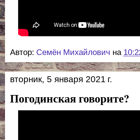
Автор:
Cемён Михайлович
на
10:2
вторник, 5 января 2021 г.
Погодинская говорите?