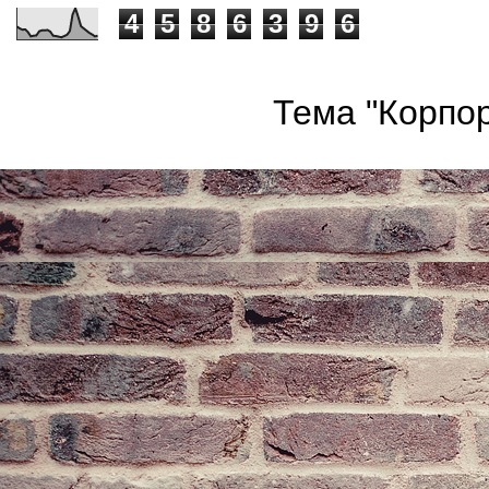
4
5
8
6
3
9
6
Тема "Корпор