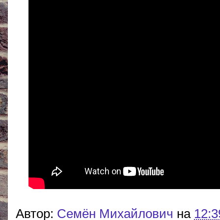
Автор:
Cемён Михайлович
на
12:3