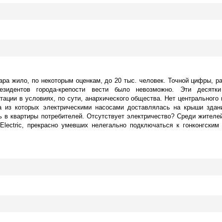
тара жило, по некоторым оценкам, до 20 тыс. человек. Точной цифры, р
резидентов города-крепости вести было невозможно. Эти десят
ации в условиях, по сути, анархического общества. Нет центрального
 из которых электрическими насосами доставлялась на крыши здани
ь в квартиры потребителей. Отсутствует электричество? Среди жителе
lectric, прекрасно умевших нелегально подключаться к гонконгским