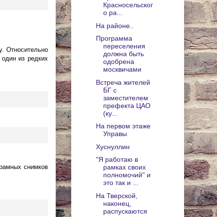
Красносельског
о ра...
На районе..
Программа
переселения
у. Относительно
должна быть
 один из редких
одобрена
москвичами
Встреча жителей
БГ с
заместителем
префекта ЦАО
(ку...
На первом этаже
Управы
Хуснуллин
"Я работаю в
орамных снимков
рамках своих
полномочий" и
это так и ...
На Тверской,
наконец,
распускаются