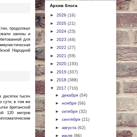
Архив блога
►
2026
(16)
►
2025
(21)
стен, продолжал
►
2024
(23)
вовали законы и
►
2023
(44)
обетованной для
оммунистическая
►
2022
(27)
йской Народной
►
2021
(59)
►
2020
(193)
►
2019
(337)
►
2018
(388)
▼
2017
(710)
►
декабря
(54)
в десятки тысяч
 сути, в том же
►
ноября
(56)
ытки британской
►
октября
(32)
ой 120 метров
ипломатическим
►
сентября
(21)
►
августа
(62)
►
июля
(86)