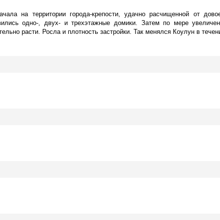
чала на территории города-крепости, удачно расчищенной от довое
вились одно-, двух- и трехэтажные домики. Затем по мере увеличе
ельно расти. Росла и плотность застройки. Так менялся Коулун в течен