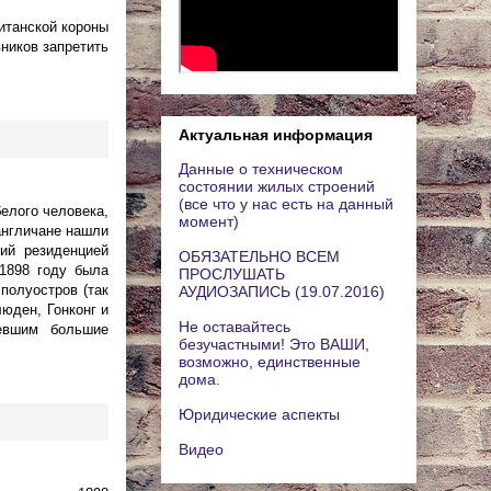
итанской короны
ников запретить
Актуальная информация
Данные о техническом
состоянии жилых строений
(все что у нас есть на данный
елого человека,
момент)
англичане нашли
ий резиденцией
ОБЯЗАТЕЛЬНО ВСЕМ
 1898 году была
ПРОСЛУШАТЬ
полуостров (так
АУДИОЗАПИСЬ (19.07.2016)
юден, Гонконг и
Не оставайтесь
евшим большие
безучастными! Это ВАШИ,
возможно, единственные
дома.
Юридические аспекты
Видео