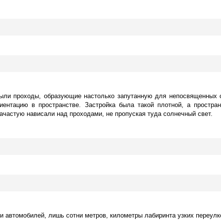
 Были проходы, образующие настолько запутанную для непосвященных с
иентацию в пространстве. Застройка была такой плотной, а простра
ачастую нависали над проходами, не пропуская туда солнечный свет.
 и автомобилей, лишь сотни метров, километры лабиринта узких переулк