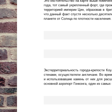
Это обстоятельство на карте выше помечено
года, тот самый укрепленный форт, где пр
территорией империи Цин, образовав в брит
что данный факт спустя несколько десятил
планете от Солнца по плотности населения.
Экстерриториальность города-крепости К
стенами, осуществляли англичане. Во врем
и использовавшие камень от них для расш
основной аэропорт Гонконга, один из самых