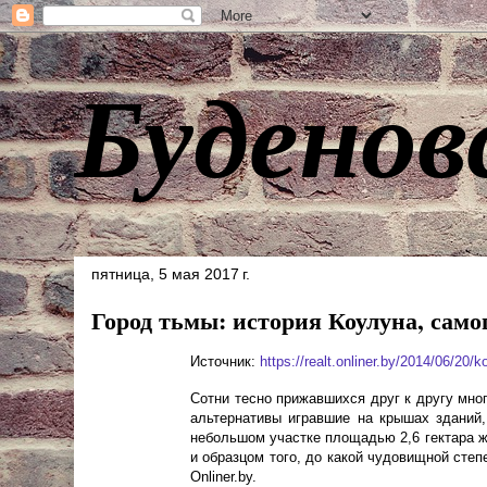
Буденов
пятница, 5 мая 2017 г.
Город тьмы: история Коулуна, само
Источник:
https://realt.onliner.by/2014/06/20/
Сотни тесно прижавшихся друг к другу мно
альтернативы игравшие на крышах зданий,
небольшом участке площадью 2,6 гектара жи
и образцом того, до какой чудовищной сте
Onliner.by.