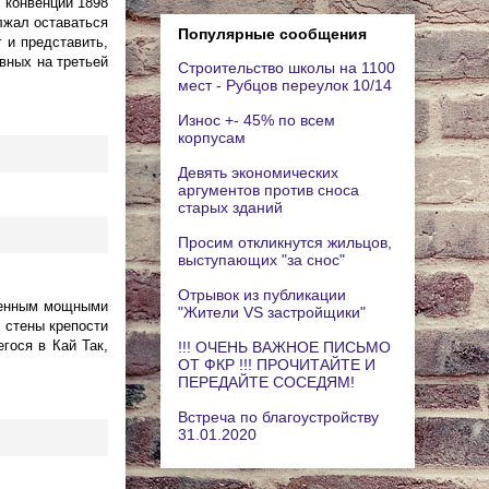
о конвенции 1898
лжал оставаться
Популярные сообщения
 и представить,
вных на третьей
Строительство школы на 1100
мест - Рубцов переулок 10/14
Износ +- 45% по всем
корпусам
Девять экономических
аргументов против сноса
старых зданий
Просим откликнутся жильцов,
выступающих "за снос"
Отрывок из публикации
есенным мощными
"Жители VS застройщики"
 стены крепости
гося в Кай Так,
!!! ОЧЕНЬ ВАЖНОЕ ПИСЬМО
ОТ ФКР !!! ПРОЧИТАЙТЕ И
ПЕРЕДАЙТЕ СОСЕДЯМ!
Встреча по благоустройству
31.01.2020