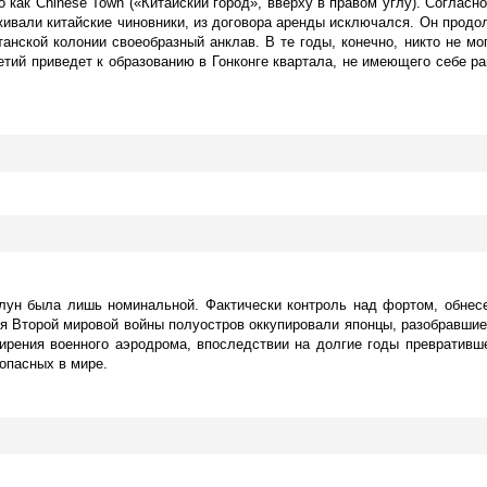
 как Chinese Town («Китайский город», вверху в правом углу). Согласн
оживали китайские чиновники, из договора аренды исключался. Он продо
анской колонии своеобразный анклав. В те годы, конечно, никто не мог
етий приведет к образованию в Гонконге квартала, не имеющего себе ра
оулун была лишь номинальной. Фактически контроль над фортом, обн
я Второй мировой войны полуостров оккупировали японцы, разобравшие
ирения военного аэродрома, впоследствии на долгие годы превративше
 опасных в мире.