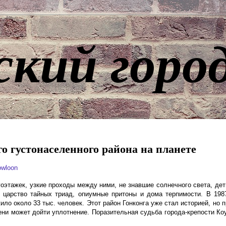
ский горо
го густонаселенного района на планете
kowloon
гоэтажек, узкие проходы между ними, не знавшие солнечного света, дет
 царство тайных триад, опиумные притоны и дома терпимости. В 198
ло около 33 тыс. человек. Этот район Гонконга уже стал историей, но 
пени может дойти уплотнение. Поразительная судьба города-крепости Ко