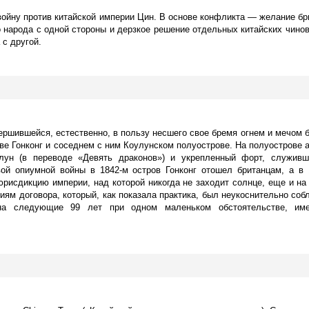
войну против китайской империи Цин. В основе конфликта — желание бр
 народа с одной стороны и дерзкое решение отдельных китайских чинов
 с другой.
ершившейся, естественно, в пользу несшего свое бремя огнем и мечом б
ове Гонконг и соседнем с ним Коулунском полуострове. На полуострове 
ун (в переводе «Девять драконов») и укрепленный форт, служивш
вой опиумной войны в 1842-м остров Гонконг отошел британцам, а в
рисдикцию империи, над которой никогда не заходит солнце, еще и на 
ям договора, который, как показала практика, был неукоснительно собл
 на следующие 99 лет при одном маленьком обстоятельстве, им