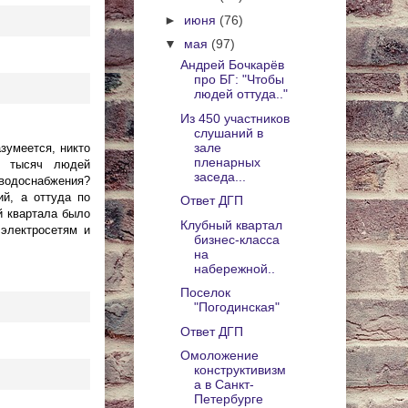
►
июня
(76)
▼
мая
(97)
Андрей Бочкарёв
про БГ: "Чтобы
людей оттуда.."
Из 450 участников
слушаний в
зале
азумеется, никто
пленарных
ки тысяч людей
заседа...
 водоснабжения?
й, а оттуда по
Ответ ДГП
й квартала было
Клубный квартал
 электросетям и
бизнес-класса
на
набережной..
Поселок
"Погодинская"
Ответ ДГП
Омоложение
конструктивизм
а в Санкт-
Петербурге