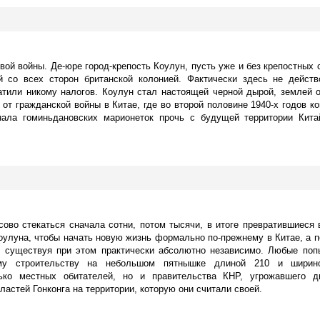
вой войны. Де-юре город-крепость Коулун, пусть уже и без крепостных 
ой со всех сторон британской колонией. Фактически здесь не дейст
латили никому налогов. Коулун стал настоящей черной дырой, землей 
от гражданской войны в Китае, где во второй половине 1940-х годов к
нала гоминьдановских марионеток прочь с будущей территории Кита
ово стекаться сначала сотни, потом тысячи, в итоге превратившиеся 
оулуна, чтобы начать новую жизнь формально по-прежнему в Китае, а по
но существуя при этом практически абсолютно независимо. Любые поп
ному строительству на небольшом пятнышке длиной 210 и ширин
ько местных обитателей, но и правительства КНР, угрожавшего д
ластей Гонконга на территории, которую они считали своей.