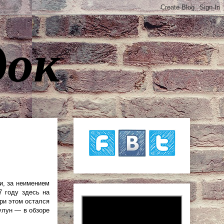
док
и, за неимением
7 году здесь на
при этом остался
улун — в обзоре