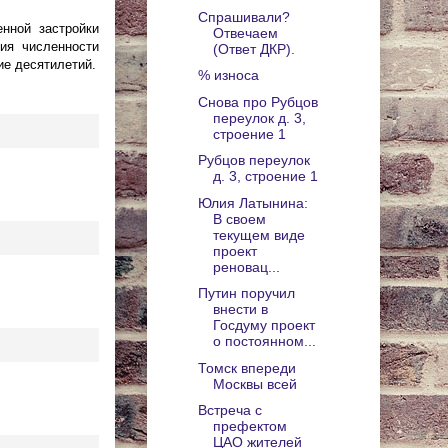
Спрашивали?
нной застройки
Отвечаем
ния численности
(Ответ ДКР).
ие десятилетий.
% износа
Снова про Рубцов
переулок д. 3,
строение 1
Рубцов переулок
д. 3, строение 1
Юлия Латынина:
В своем
текущем виде
проект
реновац...
Путин поручил
внести в
Госдуму проект
о постоянном...
Томск впереди
Москвы всей
Встреча с
префектом
ЦАО жителей