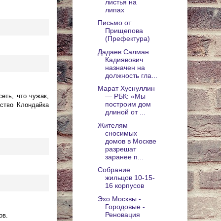
листья на
липах
Письмо от
Прищепова
(Префектура)
Дадаев Салман
Кадиявович
назначен на
должность гла...
Марат Хуснуллин
еть, что чужак,
— РБК: «Мы
построим дом
нство Клондайка
длиной от ...
Жителям
сносимых
домов в Москве
разрешат
заранее п...
Собрание
жильцов 10-15-
16 корпусов
Эхо Москвы -
Городовые -
Реновация
ов.