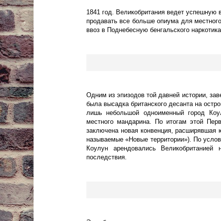
1841 год. Великобритания ведет успешную 
продавать все больше опиума для местного
ввоз в Поднебесную бенгальского наркотика
Одним из эпизодов той давней истории, зав
была высадка британского десанта на остр
лишь небольшой одноименный город Коул
местного мандарина. По итогам этой Пер
заключена новая конвенция, расширявшая ю
называемые «Новые территории»). По услови
Коулун арендовались Великобританией
последствия.