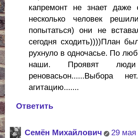
капремонт не знает даже с
несколько человек решил
попытаться) они не встава
сегодня сходить))))План бы
рухнуло в одночасье. По лю
наши. Проявят люди 
реновасьон......Выбора н
агитацию.......
Ответить
Cемён Михайлович
29 мая 