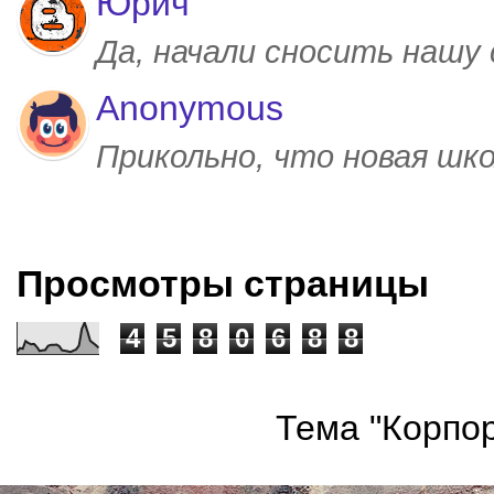
Юрич
Да, начали сносить нашу
Anonymous
Прикольно, что новая шк
Просмотры страницы
4
5
8
0
6
8
8
Тема "Корпор