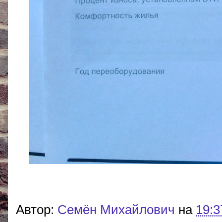
Автор:
Cемён Михайлович
на
19:3