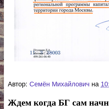
Автор:
Cемён Михайлович
на
10
Ждем когда БГ сам начне