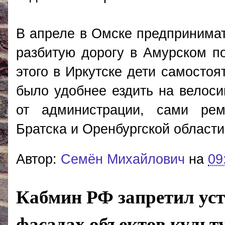
В апреле в Омске предпринима
разбитую дорогу в Амурском по
этого в Иркутске дети самостоя
было удобнее ездить на велос
от администрации, сами рем
Братска и Оренбургской области
Автор:
Cемён Михайлович
на
09
Кабмин РФ запретил уст
фасадах объектов культ