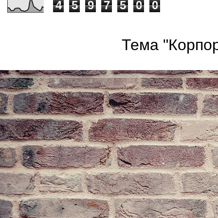
4
5
9
7
5
0
0
Тема "Корпор