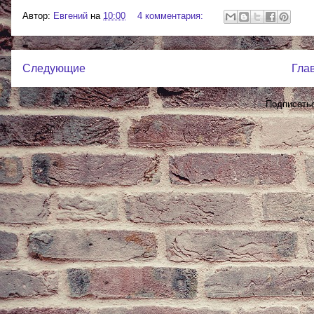
Автор:
Евгений
на
10:00
4 комментария:
Следующие
Гла
Подписать