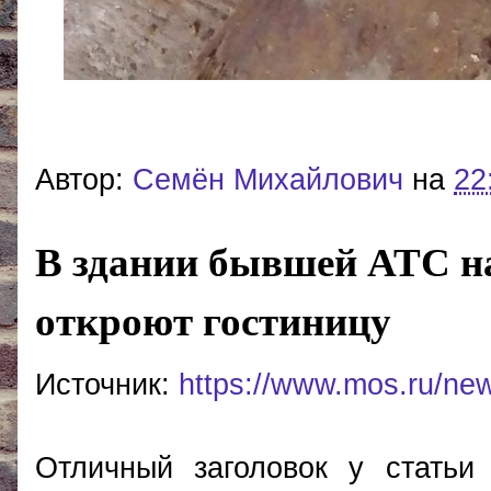
Автор:
Cемён Михайлович
на
22
В здании бывшей АТС н
откроют гостиницу
Источник:
https://www.mos.ru/ne
Отличный заголовок у стать