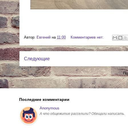
Автор:
Евгений
на
11:00
Комментариев нет:
Следующие
По
Последние комментарии
Anonymous
А что общежитие расселили? Обещали написать.