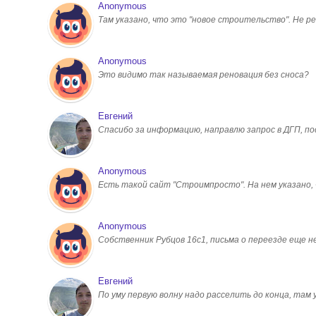
Anonymous
Там указано, что это "новое строительство". Не ре
Anonymous
Это видимо так называемая реновация без сноса?
Евгений
Спасибо за информацию, направлю запрос в ДГП, 
Anonymous
Есть такой сайт "Строимпросто". На нем указано, чт
Anonymous
Собственник Рубцов 16с1, письма о переезде еще н
Евгений
По уму первую волну надо расселить до конца, там