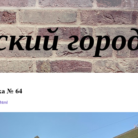
ский горо
ка № 64
.html