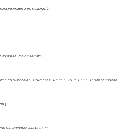
конструкция и не ремонт ))
посмотрим что ответят
о по адресам Б. Почтовая, 18/20, к. 9А, к. 10 и к. 11 запланирова…
ет (
 уже посмотрим, как решат.