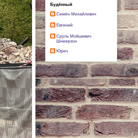
Будённый
Cемён Михайлович
Евгений
Сруль Мойшевич
Шнеерзон
Юрич