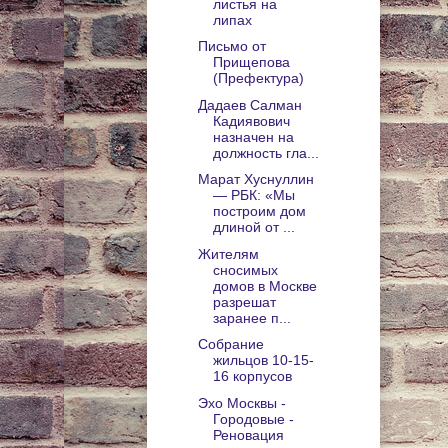
листья на
липах
Письмо от
Прищепова
(Префектура)
Дадаев Салман
Кадиявович
назначен на
должность гла...
Марат Хуснуллин
— РБК: «Мы
построим дом
длиной от ...
Жителям
сносимых
домов в Москве
разрешат
заранее п...
Собрание
жильцов 10-15-
16 корпусов
Эхо Москвы -
Городовые -
Реновация