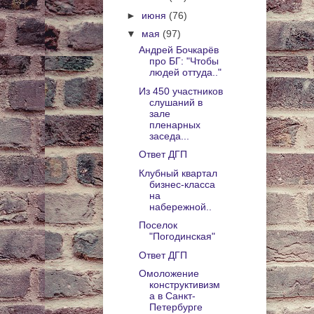
►
июня
(76)
▼
мая
(97)
Андрей Бочкарёв
про БГ: "Чтобы
людей оттуда.."
Из 450 участников
слушаний в
зале
пленарных
заседа...
Ответ ДГП
Клубный квартал
бизнес-класса
на
набережной..
Поселок
"Погодинская"
Ответ ДГП
Омоложение
конструктивизм
а в Санкт-
Петербурге