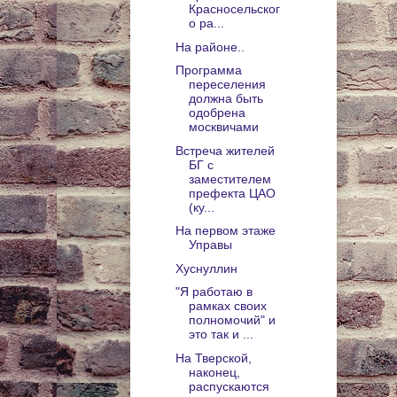
Красносельског
о ра...
На районе..
Программа
переселения
должна быть
одобрена
москвичами
Встреча жителей
БГ с
заместителем
префекта ЦАО
(ку...
На первом этаже
Управы
Хуснуллин
"Я работаю в
рамках своих
полномочий" и
это так и ...
На Тверской,
наконец,
распускаются