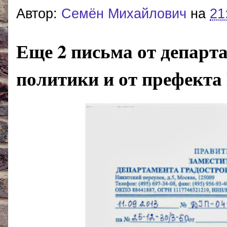
Автор:
Cемён Михайлович
на
21
Еще 2 письма от департ
политики и от префект