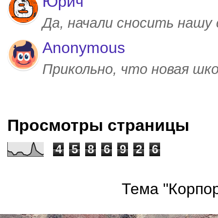
Юрич
Да, начали сносить нашу
Anonymous
Прикольно, что новая шк
Просмотры страницы
4
5
8
6
9
2
6
Тема "Корпор