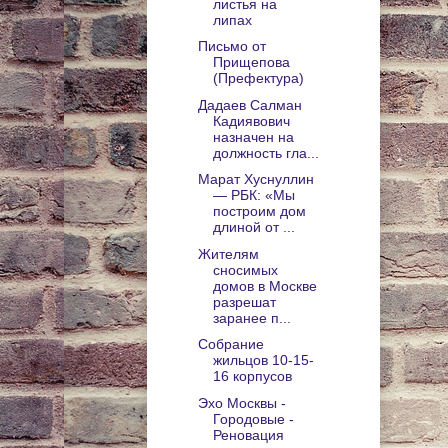
листья на
липах
Письмо от
Прищепова
(Префектура)
Дадаев Салман
Кадиявович
назначен на
должность гла...
Марат Хуснуллин
— РБК: «Мы
построим дом
длиной от ...
Жителям
сносимых
домов в Москве
разрешат
заранее п...
Собрание
жильцов 10-15-
16 корпусов
Эхо Москвы -
Городовые -
Реновация