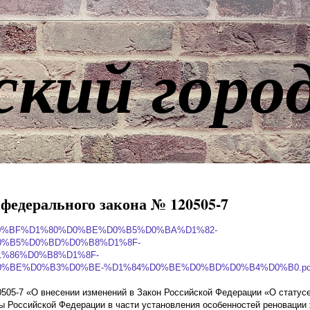
ский горо
федерального закона № 120505-7
/05/1.-%D0%BF%D1%80%D0%BE%D0%B5%D0%BA%D1%82-
%B5%D0%BD%D0%B8%D1%8F-
%86%D0%B8%D1%8F-
%BE%D0%B3%D0%BE-%D1%84%D0%BE%D0%BD%D0%B4%D0%B0.pd
505-7 «О внесении изменений в Закон Российской Федерации «О статус
ы Российской Федерации в части установления особенностей реновации