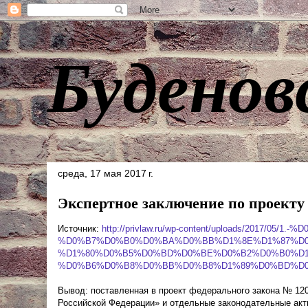
Буденов
среда, 17 мая 2017 г.
Экспертное заключение по проекту 
Источник:
http://privlaw.ru/wp-content/uploads/2017
%D0%B7%D0%B0%D0%BA%D0%BB%D1%8E%D1%87%D0
%D1%80%D0%B5%D0%BD%D0%BE%D0%B2%D0%B0%D1
%D0%B6%D0%B8%D0%BB%D0%B8%D1%89%D0%BD%D0
Вывод: поставленная в проект федерального закона № 120
Российской Федерации» и отдельные законодательные акт