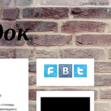
док
f
е столицы
 жилищного