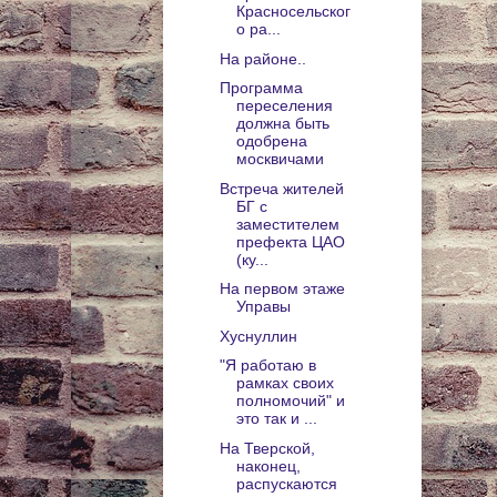
Красносельског
о ра...
На районе..
Программа
переселения
должна быть
одобрена
москвичами
Встреча жителей
БГ с
заместителем
префекта ЦАО
(ку...
На первом этаже
Управы
Хуснуллин
"Я работаю в
рамках своих
полномочий" и
это так и ...
На Тверской,
наконец,
распускаются