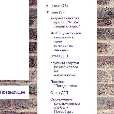
►
июня
(76)
▼
мая
(97)
Андрей Бочкарёв
про БГ: "Чтобы
людей оттуда.."
Из 450 участников
слушаний в
зале
пленарных
заседа...
Ответ ДГП
Клубный квартал
бизнес-класса
на
набережной..
Поселок
"Погодинская"
Предыдущее
Ответ ДГП
Омоложение
конструктивизм
а в Санкт-
Петербурге