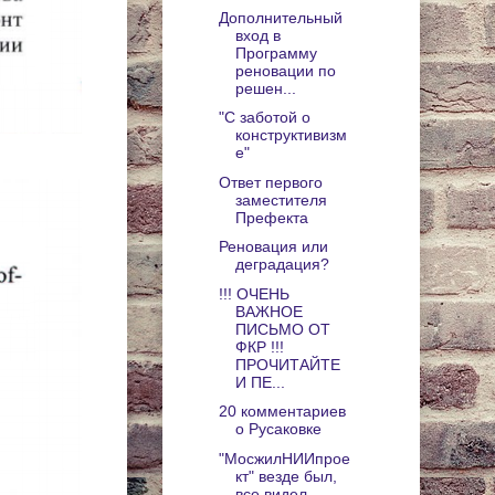
Дополнительный
вход в
Программу
реновации по
решен...
"С заботой о
конструктивизм
е"
Ответ первого
заместителя
Префекта
Реновация или
деградация?
!!! ОЧЕНЬ
ВАЖНОЕ
ПИСЬМО ОТ
ФКР !!!
ПРОЧИТАЙТЕ
И ПЕ...
20 комментариев
о Русаковке
"МосжилНИИпрое
кт" везде был,
все видел..