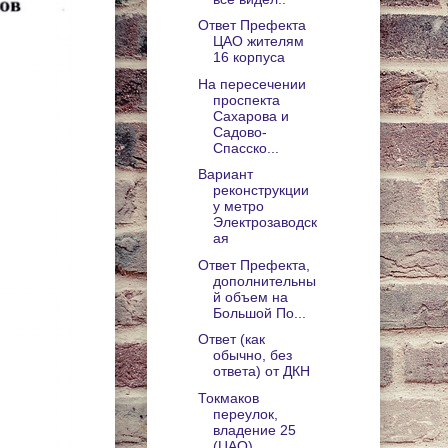
Ответ Префекта
ЦАО жителям
16 корпуса
На пересечении
проспекта
Сахарова и
Садово-
Спасско...
Вариант
реконструкции
у метро
Электрозаводск
ая
Ответ Префекта,
дополнительны
й объем на
Большой По...
Ответ (как
обычно, без
ответа) от ДКН
Токмаков
переулок,
владение 25
(ЦАО)