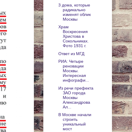
3 дома, которые
радикально
изменят облик
Москвы
Храм
Воскресения
Христова в
Сокольниках.
Фото 1931 г.
Ответ из МГД
РИА: Четыре
реновации
Москвы.
Интересная
инфографи...
Из речи префекта
ЗАО города
Москвы
Александрова
Ал...
В Москве начали
строить
уникальный
мост