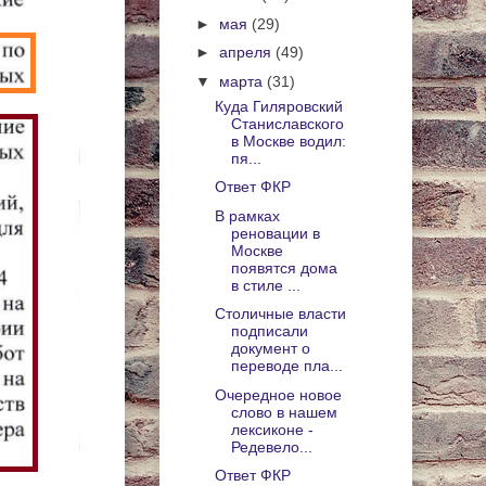
►
мая
(29)
►
апреля
(49)
▼
марта
(31)
Куда Гиляровский
Станиславского
в Москве водил:
пя...
Ответ ФКР
В рамках
реновации в
Москве
появятся дома
в стиле ...
Столичные власти
подписали
документ о
переводе пла...
Очередное новое
слово в нашем
лексиконе -
Редевело...
Ответ ФКР