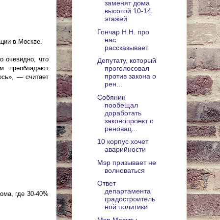
заменят дома
высотой 10-14
этажей
Гончар Н.Н. про
нас
ции в Москве.
рассказывает
о очевидно, что
Депутату, который
ам преобладают
проголосовал
против закона о
ось», — считает
рен...
Собянин
пообещал
доработать
законопроект о
реновац...
10 корпус хочет
аварийности
Мэр призывает не
волноваться
Ответ
департамента
ома, где 30-40%
градостроитель
ной политики
Мэр Москвы