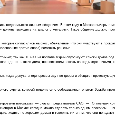
асить недовольство личным общением. В этом году в Москве выборы в ме
» должны выходить на диалог с жителями. Такое общение должно про
 которые согласились на снос, объявление, что они участвуют в програ
олосовавшие против сноса) поменять решение.
стихнет, так как 10 мая на портале мэрии опубликуют списки домов под
нах, где есть такие дома, посоветовали вешать на подъездах письма, к
пыт, когда депутаты-единороссы идут во дворы и обещают протестующ
рного округа, который поделился с собравшимися опытом борьбы про
метровыми потолками, — сказал представитель САО. — Оппозиция хоч
 скандал в Москве сегодня можно сделать только одним способом — в
цию, ходить по хорошим домам и говорить жителям, что они попадают