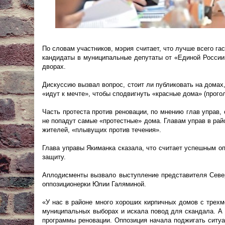
По словам участников, мэрия считает, что лучше всего г
кандидаты в муниципальные депутаты от «Единой России
дворах.
Дискуссию вызвал вопрос, стоит ли публиковать на домах,
«идут к мечте», чтобы сподвигнуть «красные дома» (прог
Часть протеста против реновации, по мнению глав управ, 
не попадут самые «протестные» дома. Главам управ в райо
жителей, «плывущих против течения».
Глава управы Якиманка сказала, что считает успешным о
защиту.
Аплодисменты вызвало выступление представителя Севе
оппозиционерки Юлии Галяминой.
«У нас в районе много хороших кирпичных домов с трех
муниципальных выборах и искала повод для скандала. А
программы реновации. Оппозиция начала поджигать ситуа