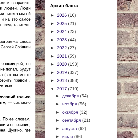
елям направить
Архив блога
ли людей. Люди
ии пикета мы ей
►
2026
(16)
 и на это самое
►
2025
(21)
л представитель
►
2024
(23)
►
2023
(44)
рограмма сноса
о Сергей Собянин
►
2022
(27)
►
2021
(59)
 оппозицией, он
►
2020
(193)
 не попал, будут
►
2019
(337)
а (в этом месте
ребить правом»,
►
2018
(388)
устимо.
▼
2017
(710)
►
декабря
(54)
условий только
ит»
, — согласно
►
ноября
(56)
►
октября
(32)
. По ее словам,
►
сентября
(21)
ни и оппозиция,
►
августа
(62)
она Щукино, где
►
июля
(86)