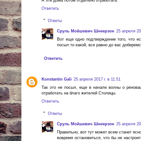
А эти дома потом отдельно отработать.
Ответить
Ответы
Сруль Мойшевич Шнеерзон
25 апреля 201
Вот еще одно подтверждение того, что ес
посыл то какой, все равно до вас доберемс
Ответить
Konstantin Gali
25 апреля 2017 г. в 11:51
Так это не посыл, еще в начале волны о ренова
отработать на благо жителей Столицы.
Ответить
Ответы
Сруль Мойшевич Шнеерзон
25 апреля 201
Правильно, вот тут может всем станет ясно
вовремя остановиться, что бы не настроит