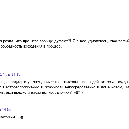
вообразил, что про него вообще думают?! Я с вас удивляюсь, уважаемый
сообразность вхождения в процесс.
7 г. в 14:18
мощь, поддержку, заступничество, выходы на людей которые будут
о месторасположению и этажности непосредственно в доме новом, зл
, архивредно и архиопастно, запомнят))))))))))
в 14:55
оторым... )))