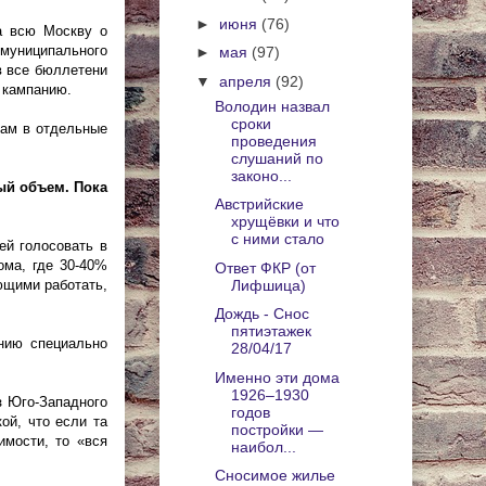
►
июня
(76)
а всю Москву о
 муниципального
►
мая
(97)
в все бюллетени
▼
апреля
(92)
 кампанию.
Володин назвал
сроки
там в отдельные
проведения
слушаний по
законо...
ый объем. Пока
Австрийские
хрущёвки и что
с ними стало
ей голосовать в
ома, где 30-40%
Ответ ФКР (от
Лифшица)
ющими работать,
Дождь - Снос
пятиэтажек
ению специально
28/04/17
Именно эти дома
1926–1930
з Юго-Западного
годов
ой, что если та
постройки —
имости, то «вся
наибол...
Сносимое жилье