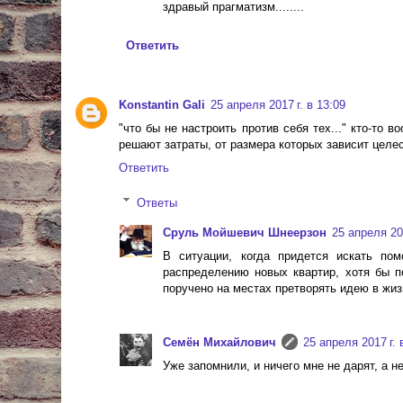
здравый прагматизм........
Ответить
Konstantin Gali
25 апреля 2017 г. в 13:09
"что бы не настроить против себя тех..." кто-то 
решают затраты, от размера которых зависит целе
Ответить
Ответы
Сруль Мойшевич Шнеерзон
25 апреля 201
В ситуации, когда придется искать по
распределению новых квартир, хотя бы п
поручено на местах претворять идею в жизнь
Cемён Михайлович
25 апреля 2017 г. 
Уже запомнили, и ничего мне не дарят, а нек