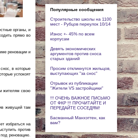
Популярные сообщения
Строительство школы на 1100
мест - Рубцов переулок 10/14
стные органы, и
Износ +- 45% по всем
ходить прямо во
корпусам
Девять экономических
мме реновации и
аргументов против сноса
старых зданий
Просим откликнутся жильцов,
 снос, в которые
выступающих "за снос"
оторые успокоят
Отрывок из публикации
"Жители VS застройщики"
им жителям свою
!!! ОЧЕНЬ ВАЖНОЕ ПИСЬМО
ОТ ФКР !!! ПРОЧИТАЙТЕ И
тив живущей там
ПЕРЕДАЙТЕ СОСЕДЯМ!
Басманный Манхэттен, как
вам?
ет избраться на
ыступить против
 под реновацию.