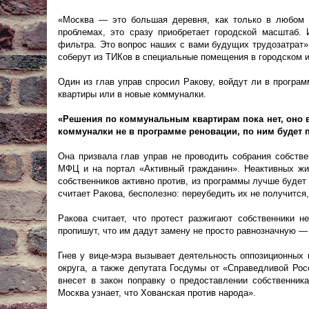
«Москва — это большая деревня, как только в любом 
проблемах, это сразу приобретает городской масштаб.
фильтра. Это вопрос наших с вами будущих трудозатрат»
соберут из ТИКов в специальные помещения в городском из
Один из глав управ спросил Ракову, войдут ли в програ
квартиры или в новые коммуналки.
«Решения по коммунальным квартирам пока нет, оно в
коммуналки не в программе реновации, по ним будет 
Она призвала глав управ не проводить собрания собстве
МФЦ и на портал «Активный гражданин». Неактивных жи
собственников активно против, из программы лучше будет
считает Ракова, бесполезно: переубедить их не получится
Ракова считает, что протест разжигают собственники 
пропишут, что им дадут замену не просто равнозначную —
Гнев у вице-мэра вызывает деятельность оппозиционных
округа, а также депутата Госдумы от «Справедливой Рос
внесет в закон поправку о предоставлении собственни
Москва узнает, что Хованская против народа».