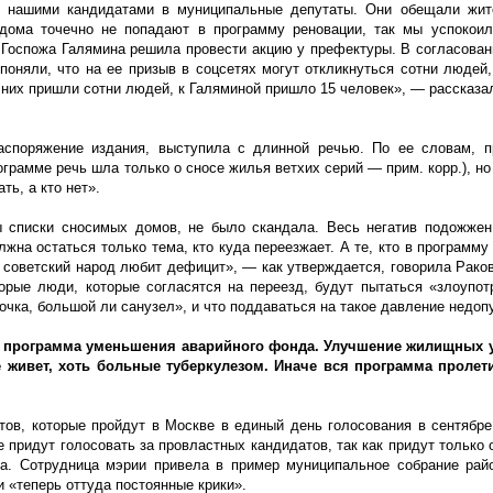
с нашими кандидатами в муниципальные депутаты. Они обещали жит
 дома точечно не попадают в программу реновации, так мы успокои
. Госпожа Галямина решила провести акцию у префектуры. В согласован
поняли, что на ее призыв в соцсетях могут откликнуться сотни людей,
 них пришли сотни людей, к Галяминой пришло 15 человек», — рассказа
аспоряжение издания, выступила с длинной речью. По ее словам, п
рограмме речь шла только о сносе жилья ветхих серий — прим. корр.), н
ть, а кто нет».
ы списки сносимых домов, не было скандала. Весь негатив подожжен
жна остаться только тема, кто куда переезжает. А те, кто в программу
ш советский народ любит дефицит», — как утверждается, говорила Раков
орые люди, которые согласятся на переезд, будут пытаться «злоупот
точка, большой ли санузел», и что поддаваться на такое давление недоп
о программа уменьшения аварийного фонда. Улучшение жилищных 
е живет, хоть больные туберкулезом. Иначе вся программа пролет
ов, которые пройдут в Москве в единый день голосования в сентябре
придут голосовать за провластных кандидатов, так как придут только о
а. Сотрудница мэрии привела в пример муниципальное собрание рай
 «теперь оттуда постоянные крики».