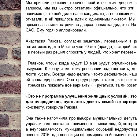
Мы приняли решение точечно пройти по этим дворам 
запросы, мы им быстро ответили официально, что эти
понимают, что победили наши кандидаты, а не оппозиция
отказали, и ей пришлось идти с одиночным пикетом. Мы 
время назначили встречи во дворах наших кандидатов. На
САО. Ему горячо аплодировали.
Анастасия Ракова, согласно заметкам, переданным в р
пятиэтажек идет в Москве уже 20 лет (правда, в старой п
«в первый раз решил спросить у людей, кто хочет переезжа
«Главное, чтобы когда будут 10 мая будут опубликован
выдуман. К концу июля тему реновации надо погасить, дол
локти кусать. Всегда надо делать что-то дефицитное, на
ей зааплодировали). Она предупредила также, что некот
«требовать показать все варианты», «ругаться, та ли розе
«Это не программа улучшения жилищных условий, эт
для очередников, пусть хоть десять семей в квартир
конспекту, говорила Ракова.
Она также напомнила про выборы муниципальных депутат
управам надо составить поименные списки людей, которые 
а неуправляемость муниципальных собраний недопустим
осенью 2016 года оппозиция сформировала большинство, и