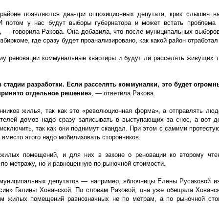
районе появляются два-три оппозиционных депутата, крик слышен н
 И потом у нас будут выборы губернатора и может встать проблема
, — говорила Ракова. Она добавила, что после муниципальных выборо
биркоме, где сразу будет проанализировано, как какой район отработал
мму реновации коммунальные квартиры и будут ли расселять живущих 
 стадии разработки. Если расселять коммуналки, это будет огромн
принято отдельное решение»
, — ответила Ракова.
нников жилья, так как это «революционная форма», а отправлять люд
телей домов надо сразу записывать в выступающих за снос, а вот д
 исключить, так как они поднимут скандал. При этом с самими протесту
, вместо этого надо мобилизовать сторонников.
нежилых помещений, и для них в законе о реновации ко второму чт
 по метражу, но и равноценную по рыночной стоимости.
 муниципальных депутатов — например, яблочницы Елены Русаковой и
сии» Галины Хованской. По словам Раковой, она уже обещала Хованск
кам жилых помещений равнозначных не по метрам, а по рыночной сто