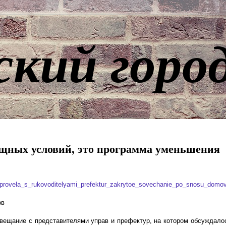
ский горо
щных условий, это программа уменьшения
provela_s_rukovoditelyami_prefektur_zakrytoe_sovechanie_po_snosu_domo
ов
вещание с представителями управ и префектур, на котором обсуждалос