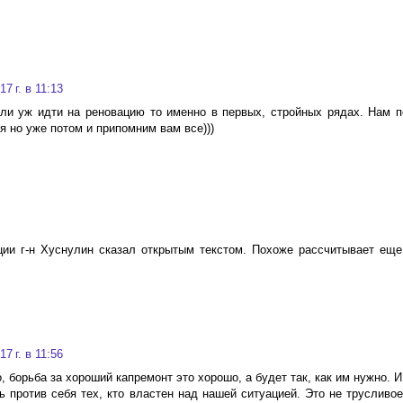
7 г. в 11:13
ли уж идти на реновацию то именно в первых, стройных рядах. Нам п
я но уже потом и припомним вам все)))
ции г-н Хуснулин сказал открытым текстом. Похоже рассчитывает еще
7 г. в 11:56
, борьба за хороший капремонт это хорошо, а будет так, как им нужно. 
ь против себя тех, кто властен над нашей ситуацией. Это не трусливое