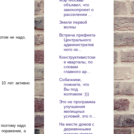
объявил, что
законопроект о
расселении ...
Земли первой
волны
Встреча префекта
отом не надо,
Центрального
административ
ного ок...
Конструктивистски
е кварталы, по
словам
главного ар...
Собачники,
 10 лет активно
помните, что
Вы под
колпаком :)))
Это не программа
улучшения
жилищных
условий, это п...
На месте домов с
И поэтому надо
деревянными
 поражение, а
перекрытиями