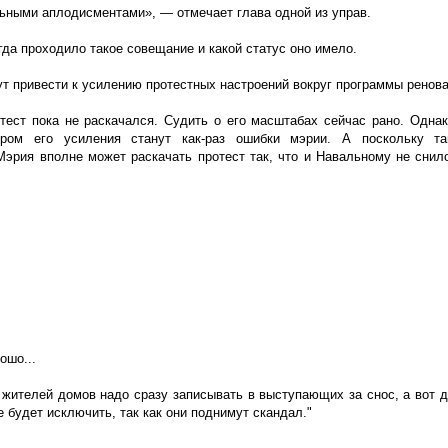
ьными аплодисментами», — отмечает глава одной из управ.
гда проходило такое совещание и какой статус оно имело.
ут привести к усилению протестных настроений вокруг программы ренова
отест пока не раскачался. Судить о его масштабах сейчас рано. Однак
ром его усиления станут как-раз ошибки мэрии. А поскольку т
Мэрия вполне может раскачать протест так, что и Навальному не снил
ошо...
 жителей домов надо сразу записывать в выступающих за снос, а вот д
 будет исключить, так как они поднимут скандал."