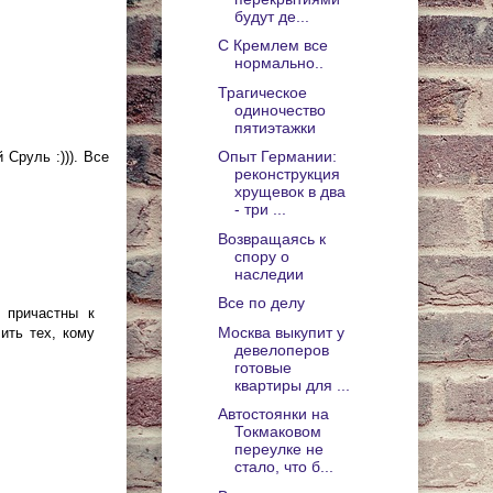
будут де...
С Кремлем все
нормально..
Трагическое
одиночество
пятиэтажки
Опыт Германии:
 Сруль :))). Все
реконструкция
хрущевок в два
- три ...
Возвращаясь к
спору о
наследии
Все по делу
 причастны к
Москва выкупит у
ить тех, кому
девелоперов
готовые
квартиры для ...
Автостоянки на
Токмаковом
переулке не
стало, что б...