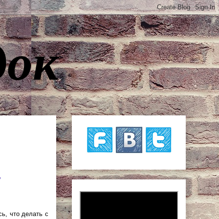
док
v
ь, что делать с