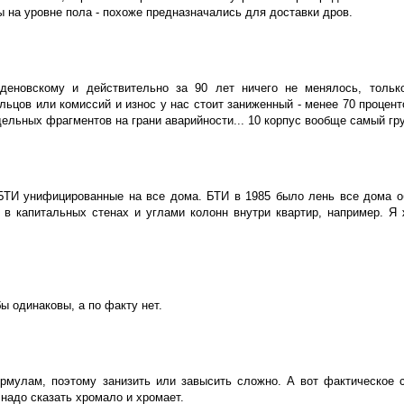
ы на уровне пола - похоже предназначались для доставки дров.
деновскому и действительно за 90 лет ничего не менялось, тольк
цов или комиссий и износ у нас стоит заниженный - менее 70 проценто
дельных фрагментов на грани аварийности... 10 корпус вообще самый гру
БТИ унифицированные на все дома. БТИ в 1985 было лень все дома о
в капитальных стенах и углами колонн внутри квартир, например. Я
бы одинаковы, а по факту нет.
ормулам, поэтому занизить или завысить сложно. А вот фактическое 
 надо сказать хромало и хромает.