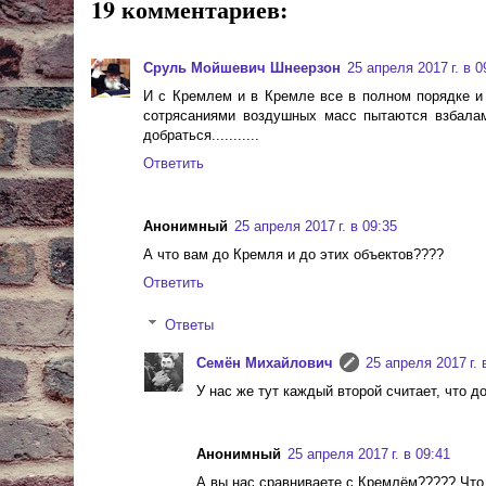
19 комментариев:
Сруль Мойшевич Шнеерзон
25 апреля 2017 г. в 0
И с Кремлем и в Кремле все в полном порядке и
сотрясаниями воздушных масс пытаются взбаламу
добраться...........
Ответить
Анонимный
25 апреля 2017 г. в 09:35
А что вам до Кремля и до этих объектов????
Ответить
Ответы
Cемён Михайлович
25 апреля 2017 г. 
У нас же тут каждый второй считает, что д
Анонимный
25 апреля 2017 г. в 09:41
А вы нас сравниваете с Кремлём????? Что 