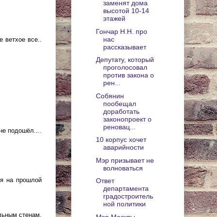
заменят дома
высотой 10-14
этажей
Гончар Н.Н. про
нас
 ветхое все..
рассказывает
Депутату, который
проголосовал
против закона о
рен...
Собянин
пообещал
доработать
законопроект о
реновац...
не подошёл....
10 корпус хочет
аварийности
Мэр призывает не
волноваться
ия на прошлой
Ответ
департамента
градостроитель
ной политики
льным стенам,
Мэр Москвы