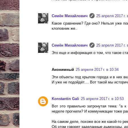
Cемён Михайлович
25 апреля 2017 г. 
Какое сравнение? Где оно? Нельзя уже пои
клоповник же..
Cемён Михайлович
25 апреля 2017 г. 
Это еще и информация о том, что такое ста
Анонимный
25 апреля 2017 г. в 10:34
Эти объекты под крылом города и в них вк
И уже не подойдёт.... Вот такой мы историч
Konstantin Gali
25 апреля 2017 г. в 10:53
Вот это правильно затронутая тема: "а к
неделе прогнили? И коммуникации тоже р
На самом деле, похоже все же какой-то ре
Об этом говорят заделанные дымоходы, др