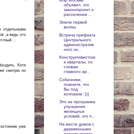
объявил, что
законопроект о
расселении ...
Земли первой
волны
о отдельными
в ,а ведь это
Встреча префекта
Центрального
стный....
административ
ного ок...
Конструктивистски
е кварталы, по
бходить. Хотя
словам
 же смотрю по
главного ар...
Собачники,
помните, что
Вы под
колпаком :)))
Это не программа
улучшения
жилищных
условий, это п...
На месте домов с
состояние уже
деревянными
перекрытиями