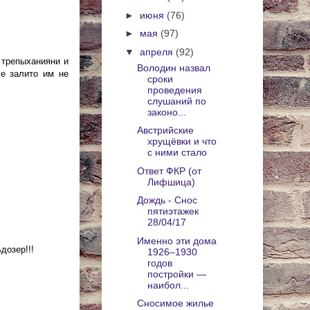
►
июня
(76)
►
мая
(97)
▼
апреля
(92)
 трепыханияни и
Володин назвал
се залито им не
сроки
проведения
слушаний по
законо...
Австрийские
хрущёвки и что
с ними стало
Ответ ФКР (от
Лифшица)
Дождь - Снос
пятиэтажек
28/04/17
Именно эти дома
дозер!!!
1926–1930
годов
постройки —
наибол...
Сносимое жилье