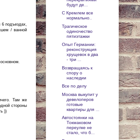
будут де...
С Кремлем все
нормально..
и 6 подъездах,
Трагическое
ушем / ванной
одиночество
пятиэтажки
Опыт Германии:
реконструкция
хрущевок в два
- три ...
 основном.
Возвращаясь к
спору о
наследии
Все по делу
Москва выкупит у
девелоперов
ичего. Там же
готовые
одной стороны
квартиры для ...
ь ))
Автостоянки на
Токмаковом
переулке не
стало, что б...