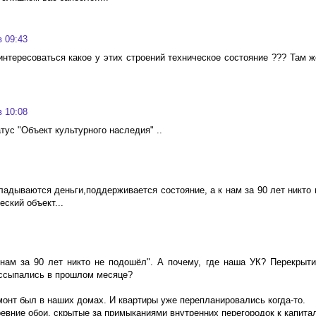
в 09:43
нтересоваться какое у этих строений техническое состояние ??? Там же
в 10:08
тус "Объект культурного наследия" ..
ладываются деньги,поддерживается состояние, а к нам за 90 лет никто 
еский объект...
 нам за 90 лет никто не подошёл". А почему, где наша УК? Перекрыт
ассыпались в прошлом месяце?
монт был в наших домах. И квартиры уже перепланировались когда-то.
евние обои, скрытые за примыканиями внутренних перегородок к капита