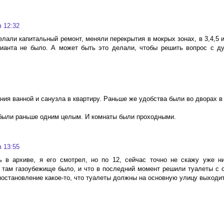
в 12:32
делали капитальный ремонт, меняли перекрытия в мокрых зонах, в 3,4,5 
ианта не было. А может быть это делали, чтобы решить вопрос с д
ания ванной и санузла в квартиру. Раньше же удобства были во дворах в
 были раньше одним целым. И комнаты были проходными.
в 13:55
 в архиве, я его смотрел, но по 12, сейчас точно не скажу уже н
 там газоубежище было, и что в последний момент решили туалеты с 
постановление какое-то, что туалеты должны на основную улицу выходит