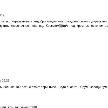
9:33
 только неразумные и недобропорядочные граждане своими дурацкими
тить безоблачное небо над Кремлем)))))))А под кремлем бетоном в
в 09:36
ом больше 100 лет не стоит впринципе.. надо сносить, Сруль заводи буль
слишком вас занесло!!!!!