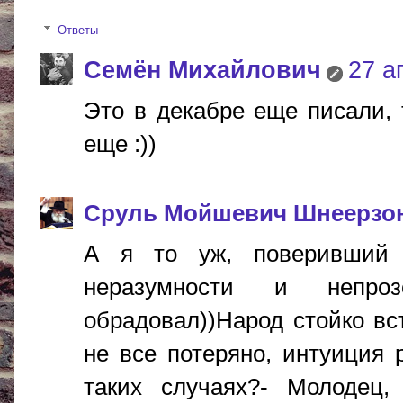
Ответы
Cемён Михайлович
27 а
Это в декабре еще писали, 
еще :))
Сруль Мойшевич Шнеерзо
А я то уж, поверивший 
неразумности и непр
обрадовал))Народ стойко вс
не все потеряно, интуиция 
таких случаях?- Молодец,