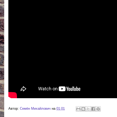
Автор:
Cемён Михайлович
на
01:01