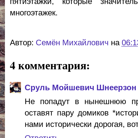
пятиэтажки, которые значител
многоэтажек.
Автор:
Cемён Михайлович
на
06:1
4 комментария:
Сруль Мойшевич Шнеерзон
Не попадут в нынешнюю про
оставят пару домиков *истор
нами исторически дорогая, вот
Ответить