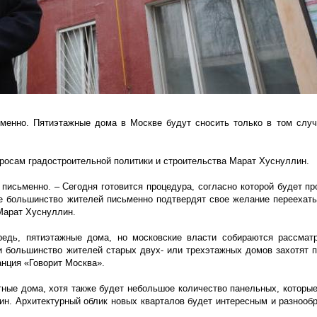
менно. Пятиэтажные дома в Москве будут сносить только в том случ
просам градостроительной политики и строительства Марат Хуснуллин.
исьменно. – Сегодня готовится процедура, согласно которой будет пр
 большинство жителей письменно подтвердят свое желание переехать
 Марат Хуснуллин.
едь, пятиэтажные дома, но московские власти собираются рассматр
 большинство жителей старых двух- или трехэтажных домов захотят п
анция «Говорит Москва».
тные дома, хотя также будет небольшое количество панельных, которые
н. Архитектурный облик новых кварталов будет интересным и разнооб