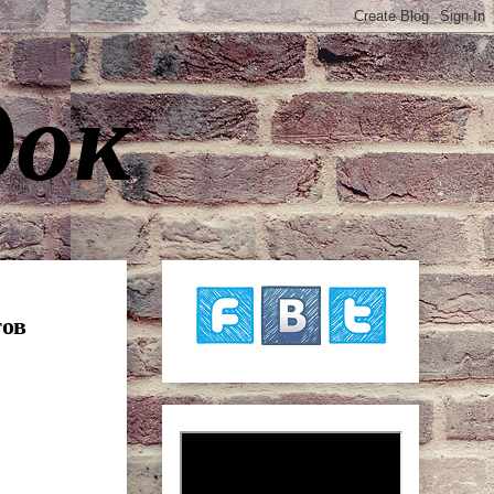
док
тов