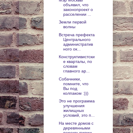
объявил, что
законопроект о
расселении ...
Земли первой
волны
Встреча префекта
Центрального
административ
ного ок...
Конструктивистски
е кварталы, по
словам
главного ар...
Собачники,
помните, что
Вы под
колпаком :)))
Это не программа
улучшения
жилищных
условий, это п...
На месте домов с
деревянными
перекрытиями