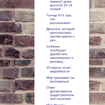
заменят дома
высотой 10-14
этажей
Гончар Н.Н. про
нас
рассказывает
Депутату, который
проголосовал
против закона о
рен...
Собянин
пообещал
доработать
законопроект о
реновац...
10 корпус хочет
аварийности
Мэр призывает не
волноваться
Ответ
департамента
градостроитель
ной политики
Мэр Москвы