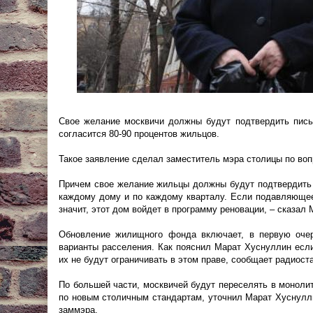
Свое желание москвичи должны будут подтвердить пись
согласится 80-90 процентов жильцов.
Такое заявление сделал заместитель мэра столицы по во
Причем свое желание жильцы должны будут подтвердить п
каждому дому и по каждому кварталу. Если подавляющее
значит, этот дом войдет в программу реновации, – сказал
Обновление жилищного фонда включает, в первую очер
варианты расселения. Как пояснил Марат Хуснуллин если
их не будут ограничивать в этом праве, сообщает радиост
По большей части, москвичей будут переселять в моноли
по новым столичным стандартам, уточнил Марат Хуснулли
заммэра.