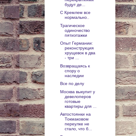
будут де...
С Кремлем все
нормально..
Трагическое
одиночество
пятиэтажки
Опыт Германии:
реконструкция
хрущевок в два
- три ...
Возвращаясь к
спору о
наследии
Все по делу
Москва выкупит у
девелоперов
готовые
квартиры для ...
Автостоянки на
Токмаковом
переулке не
стало, что б...