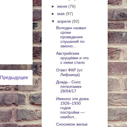
►
июня
(76)
►
мая
(97)
▼
апреля
(92)
Володин назвал
сроки
проведения
слушаний по
законо...
Австрийские
хрущёвки и что
с ними стало
Ответ ФКР (от
Лифшица)
Предыдущее
Дождь - Снос
пятиэтажек
28/04/17
Именно эти дома
1926–1930
годов
постройки —
наибол...
Сносимое жилье