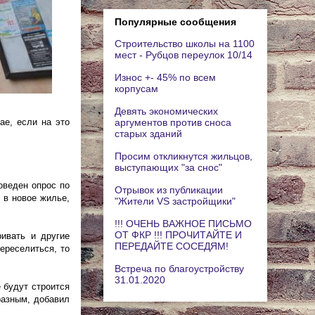
Популярные сообщения
Строительство школы на 1100
мест - Рубцов переулок 10/14
Износ +- 45% по всем
корпусам
Девять экономических
аргументов против сноса
ае, если на это
старых зданий
Просим откликнутся жильцов,
выступающих "за снос"
оведен опрос по
Отрывок из публикации
 в новое жилье,
"Жители VS застройщики"
!!! ОЧЕНЬ ВАЖНОЕ ПИСЬМО
ОТ ФКР !!! ПРОЧИТАЙТЕ И
ивать и другие
ПЕРЕДАЙТЕ СОСЕДЯМ!
ереселиться, то
Встреча по благоустройству
31.01.2020
 будут строится
разным, добавил