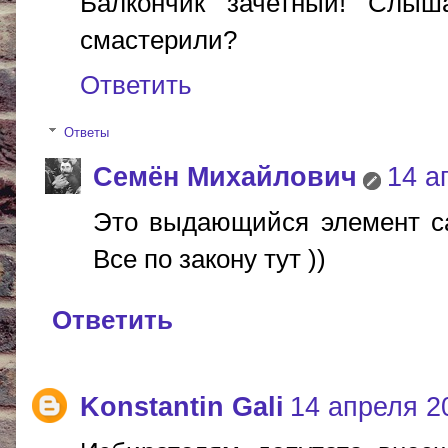
Балкончик зачетный! Слыш
смастерили?
Ответить
Ответы
Cемён Михайлович
14 а
Это выдающийся элемент сам
Все по закону тут ))
Ответить
Konstantin Gali
14 апреля 20