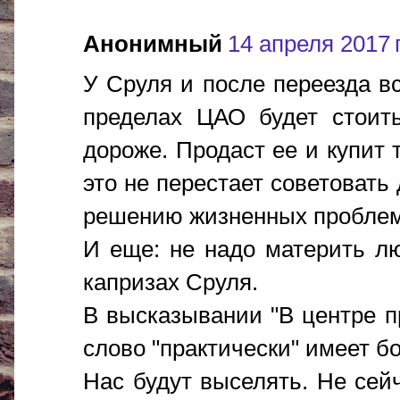
Анонимный
14 апреля 2017 г
У Сруля и после переезда вс
пределах ЦАО будет стоит
дороже. Продаст ее и купит 
это не перестает советовать
решению жизненных пробле
И еще: не надо материть л
капризах Сруля.
В высказывании "В центре пр
слово "практически" имеет б
Нас будут выселять. Не сейч