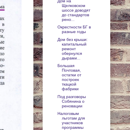
Дом на
Щелковском
шоссе доводят
до стандартов
рено...
Окрестности БГ в
разные годы
Дом без крыши:
капитальный
ремонт
обернулся
дырами...
Большая
Почтовая,
остатки от
построек
ткацкой
фабрики
Под разговоры
Собянина о
реновации
Налоговым
льготам для
участников
программы