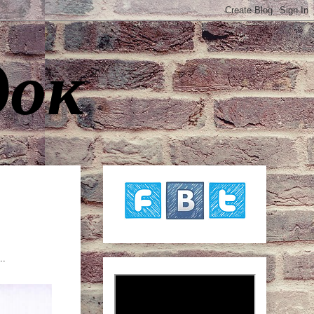
док
..