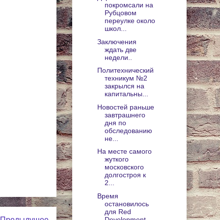
покромсали на
Рубцовом
переулке около
школ...
Заключения
ждать две
недели..
Политехнический
техникум №2
закрылся на
капитальны...
Новостей раньше
завтрашнего
дня по
обследованию
не...
На месте самого
жуткого
московского
долгостроя к
2...
Время
остановилось
для Red
Предыдущее
Development