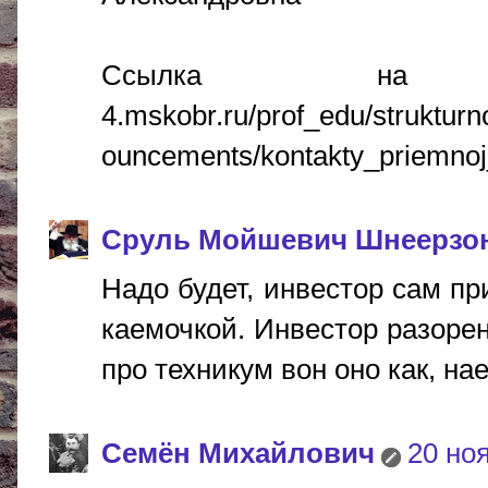
Ссылка на ист
4.mskobr.ru/prof_edu/struktur
ouncements/kontakty_priemnoj
Сруль Мойшевич Шнеерзо
Надо будет, инвестор сам пр
каемочкой. Инвестор разорен
про техникум вон оно как, наеба
Cемён Михайлович
20 ноя