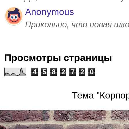
Anonymous
Прикольно, что новая шк
Просмотры страницы
4
5
8
2
7
2
0
Тема "Корпор