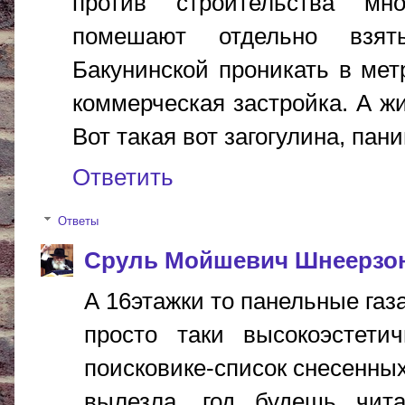
против строительства мно
помешают отдельно взят
Бакунинской проникать в мет
коммерческая застройка. А ж
Вот такая вот загогулина, пан
Ответить
Ответы
Сруль Мойшевич Шнеерзо
А 16этажки то панельные газ
просто таки высокоэстети
поисковике-список снесенных
вылезла, год будешь чита