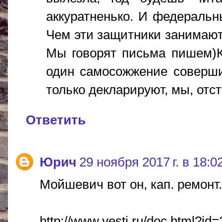
аккуратненько. И федеральны
Чем эти защитники занимаютс
Мы говорят письма пишем)Ко
один самосожжение соверши
только декларируют, мы, отс
Ответить
Юрич
29 ноября 2017 г. в 18:0
Мойшевич вот он, кап. ремонт
http://www.vesti.ru/doc.html?i