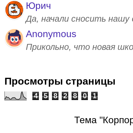
Юрич
Да, начали сносить нашу
Anonymous
Прикольно, что новая шк
Просмотры страницы
4
5
8
2
8
0
1
Тема "Корпор