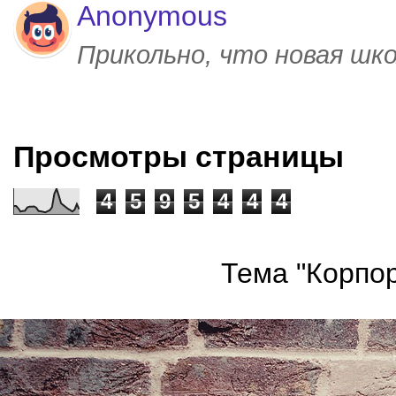
Anonymous
Прикольно, что новая шк
Просмотры страницы
4
5
9
5
4
4
4
Тема "Корпор