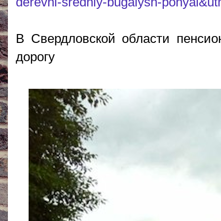
derevni-sredniy-bugalysh-ponyal&u
В Свердловской области пенсио
дорогу