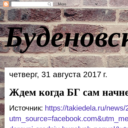
Буденовс
четверг, 31 августа 2017 г.
Ждем когда БГ сам начне
Источник:
https://takiedela.ru/news
utm_source=facebook.com&utm_med