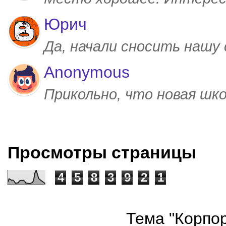
Юрич
Да, начали сносить нашу
Anonymous
Прикольно, что новая шк
Просмотры страницы
4
5
8
3
9
2
1
Тема "Корпор