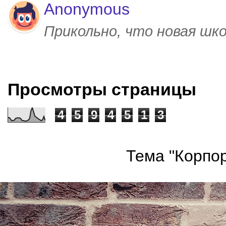
Anonymous
Прикольно, что новая шк
Просмотры страницы
4
5
9
4
5
1
3
Тема "Корпор