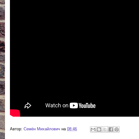
Автор:
Cемён Михайлович
на
08:46