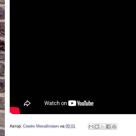
Автор:
Cемён Михайлович
на
00:01