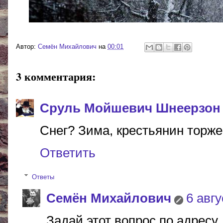
Автор:
Cемён Михайлович
на
00:01
3 комментария:
Сруль Мойшевич Шнеерзон
Снег? Зима, крестьянин торжест
Ответить
Ответы
Cемён Михайлович
6 авгу
Задай этот вопрос по адресу.