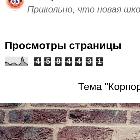
Прикольно, что новая шк
Просмотры страницы
4
5
8
4
4
3
1
Тема "Корпор