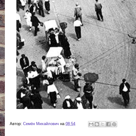
Автор:
Cемён Михайлович
на
08:54