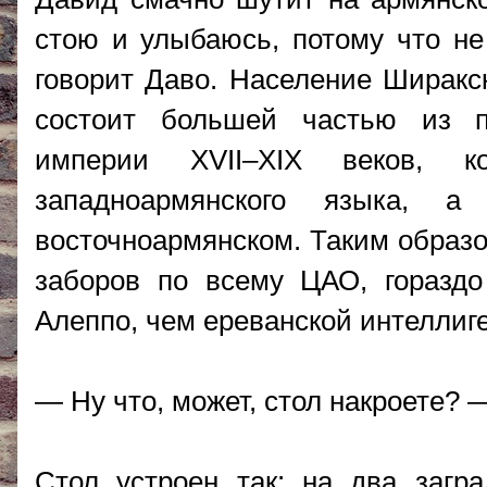
стою и улыбаюсь, потому что не
говорит Даво. Население Ширакск
состоит большей частью из п
империи XVII–XIX веков, 
западноармянского языка, 
восточноармянском. Таким образо
заборов по всему ЦАО, горазд
Алеппо, чем ереванской интеллиг
— Ну что, может, стол накроете? 
Стол устроен так: на два загра