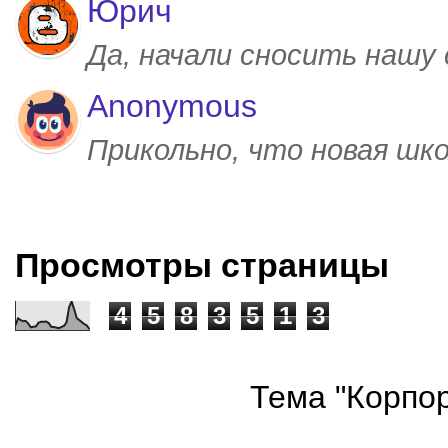
Юрич
Да, начали сносить нашу
Anonymous
Прикольно, что новая шк
Просмотры страницы
4
5
8
3
5
1
3
Тема "Корпор