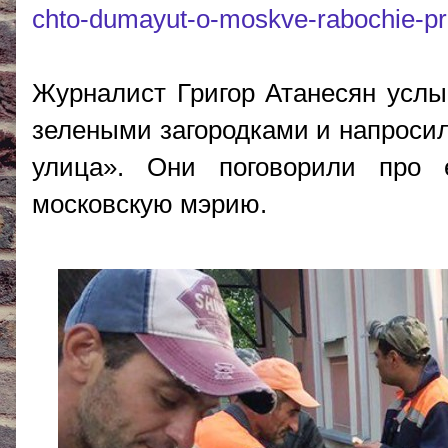
chto-dumayut-o-moskve-rabochie-p
Журналист Григор Атанесян услы
зелеными загородками и напросил
улица». Они поговорили про 
московскую мэрию.