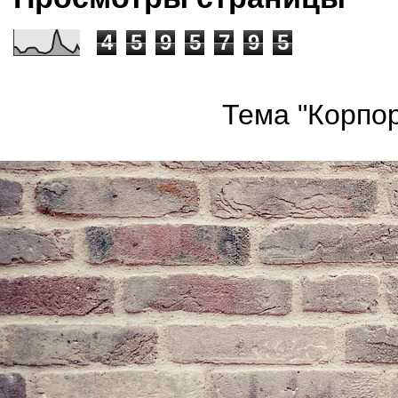
4
5
9
5
7
9
5
Тема "Корпор