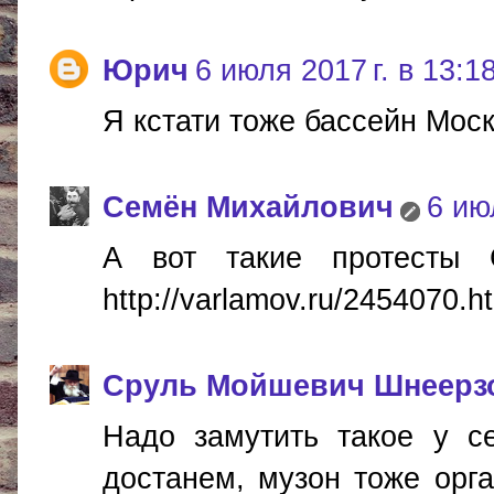
Юрич
6 июля 2017 г. в 13:1
Я кстати тоже бассейн Мос
Cемён Михайлович
6 ию
А вот такие протесты
http://varlamov.ru/2454070.h
Сруль Мойшевич Шнеерз
Надо замутить такое у се
достанем, музон тоже орга