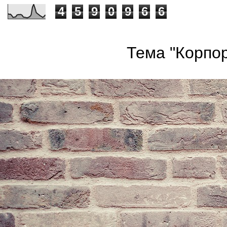
4
5
9
0
9
6
6
Тема "Корпор