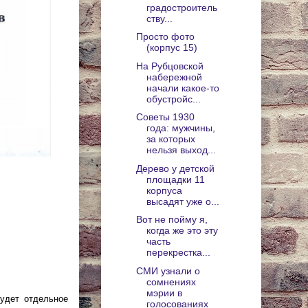
градостроитель
ству...
Просто фото
(корпус 15)
На Рубцовской
набережной
начали какое-то
обустройс...
Советы 1930
года: мужчины,
за которых
нельзя выход...
Дерево у детской
площадки 11
корпуса
высадят уже о...
Вот не пойму я,
когда же это эту
часть
перекрестка...
СМИ узнали о
сомнениях
мэрии в
удет отдельное
голосованиях