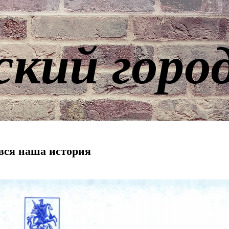
ский горо
 вся наша история