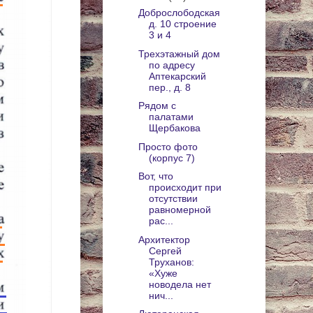
Доброслободская
д. 10 строение
3 и 4
Трехэтажный дом
по адресу
Аптекарский
пер., д. 8
Рядом с
палатами
Щербакова
Просто фото
(корпус 7)
Вот, что
происходит при
отсутствии
равномерной
рас...
Архитектор
Сергей
Труханов:
«Хуже
новодела нет
нич...