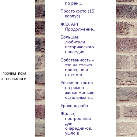
по рен...
Просто фото (15
корпус)
ЖКХ АРТ
Продолжение..
Большие
любители
исторического
наследия
Собственность –
это не только
право, но и
у прочим пока
ответств...
ак говорится и
Россияне тратят
на ремонт
жилья меньше
остальных в...
Уровень работ..
Жилье,
построенное
для
очередников,
ушло в