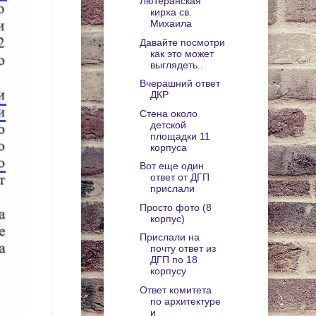
Лютеранская
кирха св.
Михаила
Давайте посмотри
как это может
выглядеть..
Вчерашний ответ
ДКР
Стена около
детской
площадки 11
корпуса
Вот еще один
ответ от ДГП
прислали
Просто фото (8
корпус)
Прислали на
почту ответ из
ДГП по 18
корпусу
Ответ комитета
по архитектуре
и