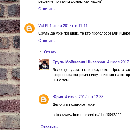
решение по таким домам как наши?
Ответить
Val R
4 июля 2017 г. в 11:44
Сруль да уже поздняк, те кто проголосовали имею
Ответить
Ответы
Сруль Мойшевич Шнеерзон
4 июля 2017 г
Дело тут даже не в поздняке. Просто х
сторонника капрема пишут письма на которы
ныне там..........
Юрич
4 июля 2017 г. в 12:38
Дело и в поздняке тоже
https://www.kommersant.ru/doc/3342777
Ответить