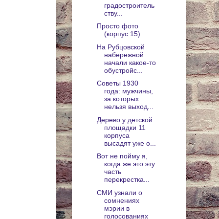
градостроитель
ству...
Просто фото
(корпус 15)
На Рубцовской
набережной
начали какое-то
обустройс...
Советы 1930
года: мужчины,
за которых
нельзя выход...
Дерево у детской
площадки 11
корпуса
высадят уже о...
Вот не пойму я,
когда же это эту
часть
перекрестка...
СМИ узнали о
сомнениях
мэрии в
голосованиях