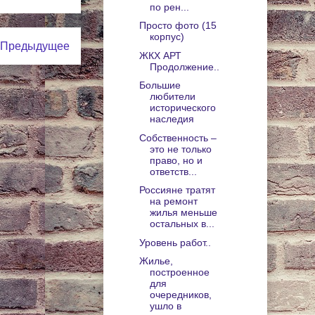
по рен...
Просто фото (15
корпус)
Предыдущее
ЖКХ АРТ
Продолжение..
Большие
любители
исторического
наследия
Собственность –
это не только
право, но и
ответств...
Россияне тратят
на ремонт
жилья меньше
остальных в...
Уровень работ..
Жилье,
построенное
для
очередников,
ушло в