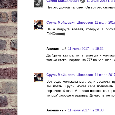
Cемён Михайлович
11 июля 2017 г. в 
Нет это другой человек. Он вот это снимал -
Сруль Мойшевич Шнеерзон
11 июля 2017 
Наша подруга боевая, которую я обожа
ГУИСа))))))))
Анонимный
11 июля 2017 г. в 19:32
Да Сруль как мелко ты упал да и компа
только стакан портвешка 777 на большее не
Сруль Мойшевич Шнеерзон
11 июля 2017 
Вот ведь компашка моя, одни сволочи, пр
вышибать. Сруль может себе позволить 
вершинах бывал. А стакан портвешка хоро
топора* хорошего разлива. Думаю ты не пот
Анонимный
11 июля 2017 г. в 20:00