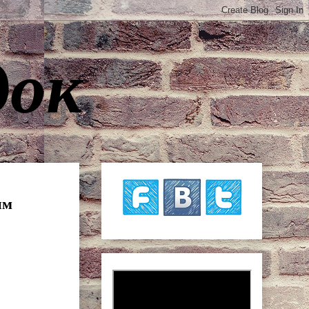
док
им