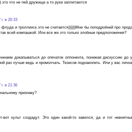
 это что не пей дружище а то руки заплетаются
г. в 20:33
 флуда и троллинга это не считается))))))Мне бы поподробней про прод
 так всей компашкой. Или все же это только злобные предположения?
ачинаем докапываться до опечаток оппонента, понижая дискуссию до у
ной раз лучше ведь и промолчать. Тезисов поднакопить. Или у вас личн
г. в 21:36
ональному признаку?
-вот культ создадут. Это один какой-то завелся, да и тот невнятн