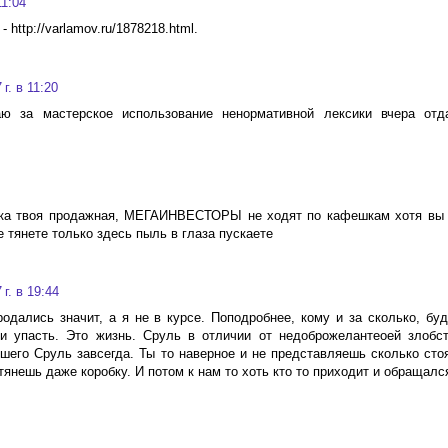
11:04
 http://varlamov.ru/1878218.html.
г. в 11:20
ю за мастерское использование ненормативной лексики вчера отд
шка твоя продажная, МЕГАИНВЕСТОРЫ не ходят по кафешкам хотя вы
 тянете только здесь пыль в глаза пускаете
г. в 19:44
одались значит, а я не в курсе. Поподробнее, кому и за сколько, бу
и упасть. Это жизнь. Сруль в отличии от недоброжелантеоей злоб
шего Сруль завсегда. Ты то наверное и не представляешь сколько стоя
янешь даже коробку. И потом к нам то хоть кто то приходит и обращался