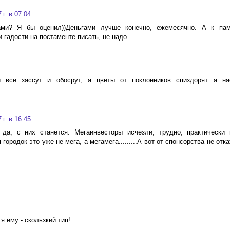
г. в 07:04
ми? Я бы оценил))Деньгами лучше конечно, ежемесячно. А к пам
адости на постаменте писать, не надо.......
 все зассут и обосрут, а цветы от поклонников спиздорят а на
г. в 16:45
да, с них станется. Мегаинвесторы исчезли, трудно, практически
ородок это уже не мега, а мегамега.........А вот от спонсорства не отка
 ему - скользкий тип!