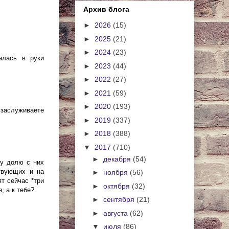
Архив блога
►
2026
(15)
►
2025
(21)
►
2024
(23)
алась в руки
►
2023
(44)
►
2022
(27)
►
2021
(59)
►
2020
(193)
 заслуживаете
►
2019
(337)
►
2018
(388)
▼
2017
(710)
►
декабря
(54)
ду долю с них
ствующих и на
►
ноября
(56)
т сейчас *три
►
октября
(32)
, а к тебе?
►
сентября
(21)
►
августа
(62)
▼
июля
(86)