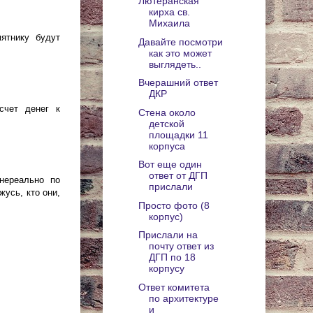
Лютеранская
кирха св.
Михаила
ятнику будут
Давайте посмотри
как это может
выглядеть..
Вчерашний ответ
ДКР
счет денег к
Стена около
детской
площадки 11
корпуса
Вот еще один
ответ от ДГП
 нереально по
прислали
жусь, кто они,
Просто фото (8
корпус)
Прислали на
почту ответ из
ДГП по 18
корпусу
Ответ комитета
по архитектуре
и