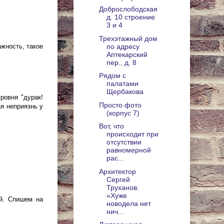
Доброслободская
д. 10 строение
3 и 4
Трехэтажный дом
ажность, такое
по адресу
Аптекарский
пер., д. 8
Рядом с
палатами
Щербакова
ровня "дурак!
Просто фото
ая неприязнь у
(корпус 7)
Вот, что
происходит при
отсутствии
равномерной
рас...
Архитектор
Сергей
Труханов:
«Хуже
ый. Спишем на
новодела нет
нич...