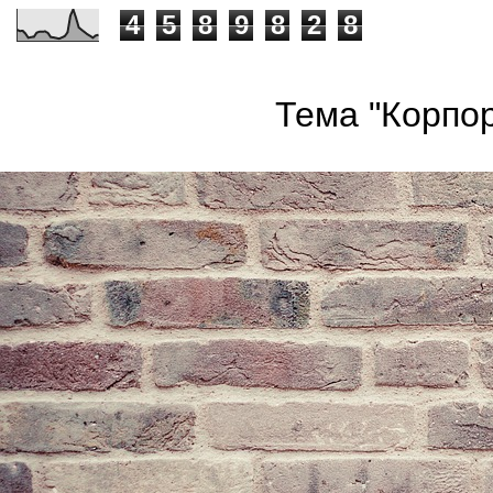
4
5
8
9
8
2
8
Тема "Корпор