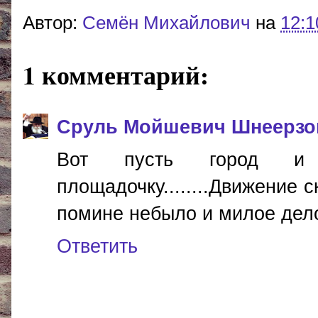
Автор:
Cемён Михайлович
на
12:1
1 комментарий:
Сруль Мойшевич Шнеерзо
Вот пусть город и
площадочку........Движение 
помине небыло и милое дело..
Ответить