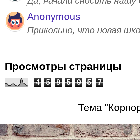
Да, начали сносить нашу
Anonymous
Прикольно, что новая шк
Просмотры страницы
4
5
8
5
9
5
7
Тема "Корпор