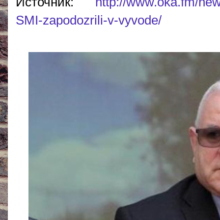
Источник:
http://www.oka.fm/ne
SMI-zapodozrili-v-vyvode/