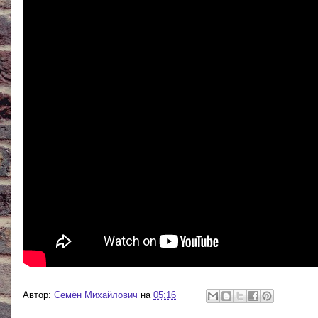
Автор:
Cемён Михайлович
на
05:16