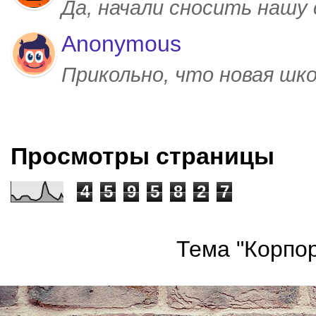
Да, начали сносить нашу
Anonymous
Прикольно, что новая шк
Просмотры страницы
4
5
9
5
8
2
7
Тема "Корпор