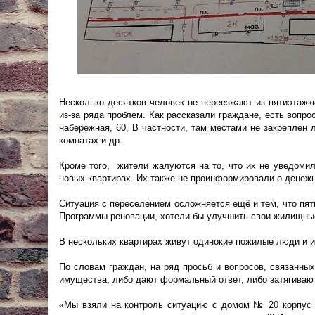
Несколько десятков человек не переезжают из пятиэтажк
из-за ряда проблем. Как рассказали граждане, есть воп
набережная, 60. В частности, там местами не закреплен 
комнатах и др.
Кроме того, жители жалуются на то, что их не уведомил
новых квартирах. Их также не проинформировали о денежн
Ситуация с переселением осложняется ещё и тем, что пят
Программы реновации, хотели бы улучшить свои жилищные
В нескольких квартирах живут одинокие пожилые люди и и
По словам граждан, на ряд просьб и вопросов, связанны
имущества, либо дают формальный ответ, либо затягивают
«Мы взяли на контроль ситуацию с домом № 20 корпус