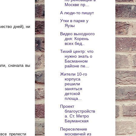
Москве пр...
А люди-то пишут
Утки в парке у
Яузы
чество дней), ни
Видео выходного
дня: Корень
всех бед..
Тихий центр: что
нужно знать о
Басманном
или, сначала вы
районе пе...
Жители 10-го
корпуса
решили
заняться
детской
площа...
Проект
благоустройств
а. Ст. Метро
Бауманская
Переселение
москвичей из
 все прелести