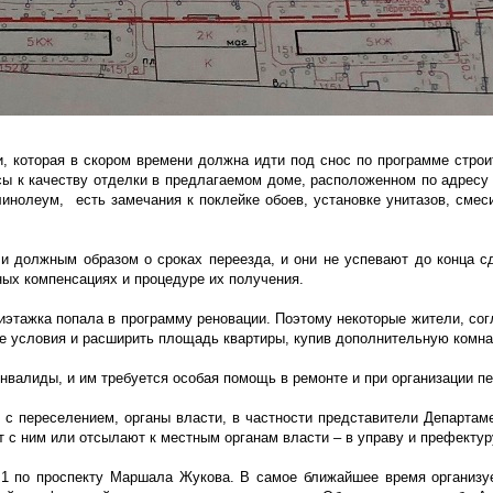
и, которая в скором времени должна идти под снос по программе строи
росы к качеству отделки в предлагаемом доме, расположенном по адрес
линолеум, есть замечания к поклейке обоев, установке унитазов, смес
и должным образом о сроках переезда, и они не успевают до конца с
ых компенсациях и процедуре их получения.
иэтажка попала в программу реновации. Поэтому некоторые жители, сог
 условия и расширить площадь квартиры, купив дополнительную комна
нвалиды, и им требуется особая помощь в ремонте и при организации пе
х с переселением, органы власти, в частности представители Департам
 с ним или отсылают к местным органам власти – в управу и префектур
 1 по проспекту Маршала Жукова. В самое ближайшее время организ