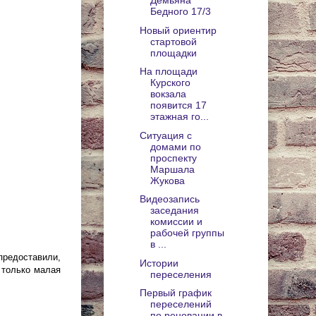
Демьяна
Бедного 17/3
Новый ориентир
стартовой
площадки
На площади
Курского
вокзала
появится 17
этажная го...
Ситуация с
домами по
проспекту
Маршала
Жукова
Видеозапись
заседания
комиссии и
рабочей группы
в ...
редоставили,
Истории
 только малая
переселения
Первый график
переселений
по реновации в