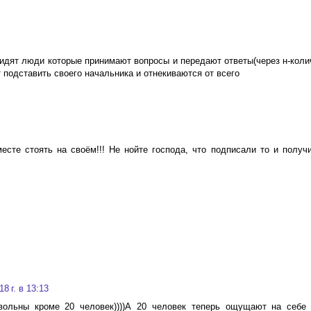
у сидят люди которые принимают вопросы и передают ответы(через н-коли
 подставить своего начальника и отнекиваются от всего
есте стоять на своём!!! Не нойте господа, что подписали то и получ
8 г. в 13:13
вольны кроме 20 человек))))А 20 человек теперь ощущают на себе