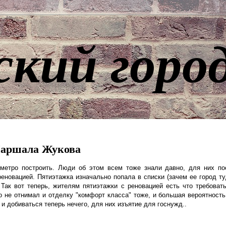
ский горо
Маршала Жукова
метро построить. Люди об этом всем тоже знали давно, для них по
еновацией. Пятиэтажка изначально попала в списки (зачем ее город ту
ак вот теперь, жителям пятиэтажки с реновацией есть что требовать
о не отнимал и отделку "комфорт класса" тоже, и большая вероятность,
и добиваться теперь нечего, для них изъятие для госнужд..