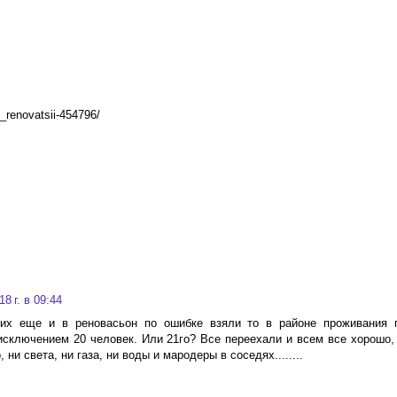
_renovatsii-454796/
8 г. в 09:44
их еще и в реновасьон по ошибке взяли то в районе проживания п
сключением 20 человек. Или 21го? Все переехали и всем все хорошо,
ни света, ни газа, ни воды и мародеры в соседях........