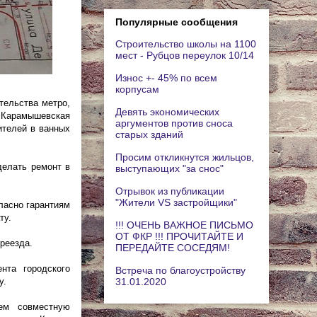
Популярные сообщения
Строительство школы на 1100
мест - Рубцов переулок 10/14
Износ +- 45% по всем
корпусам
тельства метро,
Девять экономических
у Карамышевская
аргументов против сноса
ителей в ванных
старых зданий
Просим откликнутся жильцов,
делать ремонт в
выступающих "за снос"
Отрывок из публикации
"Жители VS застройщики"
ласно гарантиям
ту.
!!! ОЧЕНЬ ВАЖНОЕ ПИСЬМО
ОТ ФКР !!! ПРОЧИТАЙТЕ И
реезда.
ПЕРЕДАЙТЕ СОСЕДЯМ!
ента городского
Встреча по благоустройству
31.01.2020
у.
уем совместную