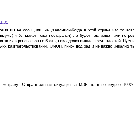
11:31
овремя им не сообщили, не уведомили)Когда в этой стране что то во
имуму( я бы может тоже постарался) , а будет так, решат или не ре
гли их в реновасьон не брать, накладочка вышла, косяк властей. Пусть
каких разглагольствований, ОМОН, пинок под зад и не важно инвалид т
 метражу! Отвратительная ситуация, а МЭР то и не вкурсе 100%,