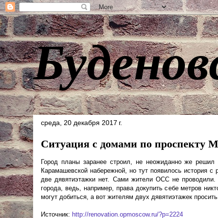
Буденов
среда, 20 декабря 2017 г.
Ситуация с домами по проспекту 
Город планы заранее строил, не неожиданно же решил 
Карамашевской набережной, но тут появилось история с р
две дявятиэтажки нет. Сами жители ОСС не проводили. Т
города, ведь, например, права докупить себе метров никт
могут добиться, а вот жителям двух дявятиэтажек просить 
Источник:
http://renovation.opmoscow.ru/?p=2224