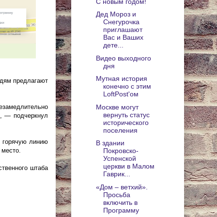
С новым годом!
Дед Мороз и
Снегурочка
приглашают
Вас и Ваших
дете...
Видео выходного
дня
Мутная история
юдям предлагают
конечно с этим
LoftPost'ом
Москве могут
незамедлительно
вернуть статус
», — подчеркнул
исторического
поселения
а горячую линию
В здании
 место.
Покровско-
Успенской
церкви в Малом
ственного штаба
Гаврик...
«Дом – ветхий».
Просьба
включить в
Программу