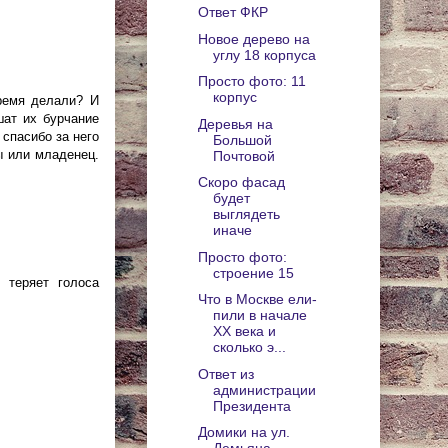
Ответ ФКР
Новое дерево на
углу 18 корпуса
Просто фото: 11
корпус
время делали? И
шат их бурчание
Деревья на
 спасибо за него
Большой
ы или младенец.
Почтовой
Скоро фасад
будет
выглядеть
иначе
Просто фото:
строение 15
 теряет голоса
Что в Москве ели-
пили в начале
ХХ века и
сколько э...
Ответ из
администрации
Президента
Домики на ул.