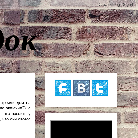
док
строили дом на
да включил?), а
, что просить у
 что они своего