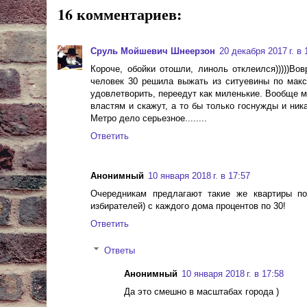
16 комментариев:
Сруль Мойшевич Шнеерзон
20 декабря 2017 г. в 
Короче, обойки отошли, линоль отклеился)))))В
человек 30 решила выжать из ситуевины по макс
удовлетворить, переедут как миленькие. Вообще мо
властям и скажут, а то бы только госнужды и ни
Метро дело серьезное........
Ответить
Анонимный
10 января 2018 г. в 17:57
Очередникам предлагают такие же квартиры по
избирателей) с каждого дома процентов по 30!
Ответить
Ответы
Анонимный
10 января 2018 г. в 17:58
Да это смешно в масштабах города )