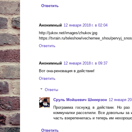
Ответить
Анонимный
12 января 2018 г. в 02:04
http://jukov.net/images/zhukov.jpg
https://tvrain.ru/teleshow/vechernee_shou/pervyj_snos
Ответить
Анонимный
12 января 2018 г. в 09:37
Вот она-реновация в действии!
Ответить
Ответы
Сруль Мойшевич Шнеерзон
12 января 201
Программа госнужд в действии. Но раз 
коммуналки расселили. Все довольны за и
часть взерепенилась и теперь им нехорошо, 
Ответить