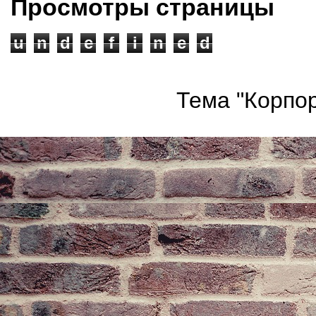
Просмотры страницы
u
n
d
e
f
i
n
e
d
Тема "Корпор