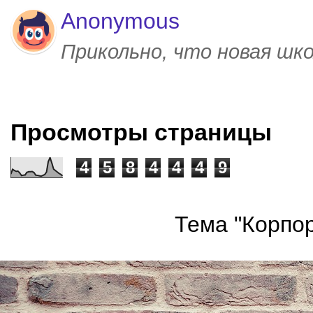
Anonymous
Прикольно, что новая шк
Просмотры страницы
4
5
8
4
4
4
9
Тема "Корпор