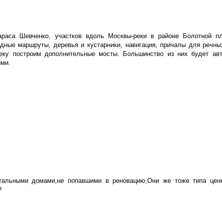
Тараса Шевченко, участков вдоль Москвы-реки в районе Болотной п
дные маршруты, деревья и кустарники, навигация, причалы для речны
реку построим дополнительные мосты. Большинство из них будет ав
ыми.
тальными домами,не попавшими в реновацию,Они же тоже типа цен
?