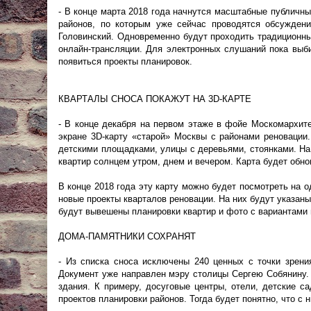
- В конце марта 2018 года начнутся масштабные публичн
районов, по которым уже сейчас проводятся обсуждени
Головинский. Одновременно будут проходить традиционны
онлайн-трансляции. Для электронных слушаний пока выби
появиться проекты планировок.
КВАРТАЛЫ СНОСА ПОКАЖУТ НА 3D-КАРТЕ
- В конце декабря на первом этаже в фойе Москомархи
экране 3D-карту «старой» Москвы с районами реновации
детскими площадками, улицы с деревьями, стоянками. На
квартир солнцем утром, днем и вечером. Карта будет обно
В конце 2018 года эту карту можно будет посмотреть на
новые проекты кварталов реновации. На них будут указаны
будут вывешены планировки квартир и фото с вариантами 
ДОМА-ПАМЯТНИКИ СОХРАНЯТ
- Из списка сноса исключены 240 ценных с точки зрения
Документ уже направлен мэру столицы Сергею Собянину.
здания. К примеру, досуговые центры, отели, детские 
проектов планировки районов. Тогда будет понятно, что с