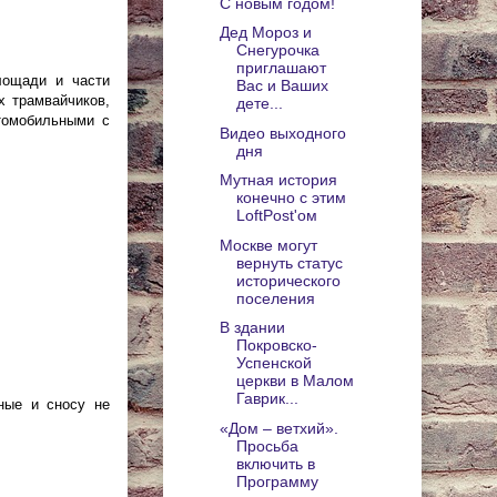
С новым годом!
Дед Мороз и
Снегурочка
приглашают
лощади и части
Вас и Ваших
х трамвайчиков,
дете...
томобильными с
Видео выходного
дня
Мутная история
конечно с этим
LoftPost'ом
Москве могут
вернуть статус
исторического
поселения
В здании
Покровско-
Успенской
церкви в Малом
Гаврик...
ные и сносу не
«Дом – ветхий».
Просьба
включить в
Программу