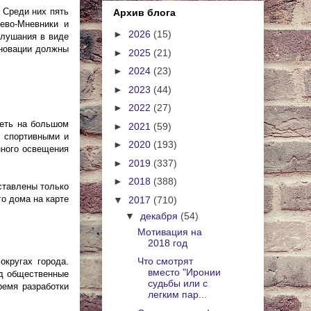
 Среди них пять
Архив блога
ево-Мневники и
►
2026
(15)
слушания в виде
еновации должны
►
2025
(21)
►
2024
(23)
►
2023
(44)
►
2022
(27)
реть на большом
►
2021
(59)
о спортивными и
►
2020
(193)
нного освещения
►
2019
(337)
►
2018
(388)
ставлены только
го дома на карте
▼
2017
(710)
▼
декабря
(54)
Мотивация на
2018 год
Что смотрят
округах города.
вместо "Иронии
од общественные
судьбы или с
ремя разработки
легким пар...