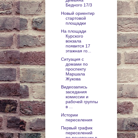
Демьяна
Бедного 17/3
Новый ориентир
стартовой
площадки
На площади
Курского
вокзала
появится 17
этажная го...
Ситуация с
домами по
проспекту
Маршала
Жукова
Видеозапись
заседания
комиссии и
рабочей группы
в ...
Истории
переселения
Первый график
переселений
по реновации в