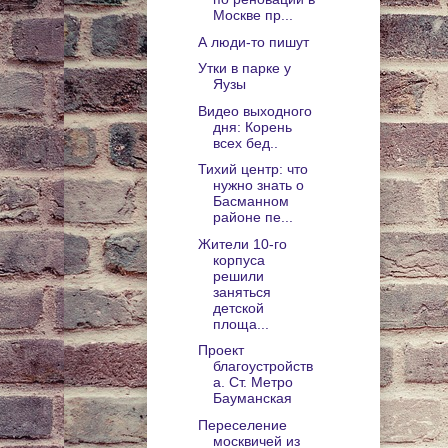
Москве пр...
А люди-то пишут
Утки в парке у
Яузы
Видео выходного
дня: Корень
всех бед..
Тихий центр: что
нужно знать о
Басманном
районе пе...
Жители 10-го
корпуса
решили
заняться
детской
площа...
Проект
благоустройств
а. Ст. Метро
Бауманская
Переселение
москвичей из