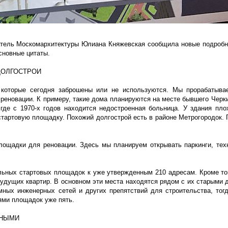
датель Москомархитектуры Юлиана Княжевская сообщила новые подроб
сновные цитаты.
ДОЛГОСТРОИ
, которые сегодня заброшены или не используются. Мы прорабатыва
 реновации. К примеру, такие дома планируются на месте бывшего Черки
де с 1970-х годов находится недостроенная больница. У здания пло
 стартовую площадку. Похожий долгострой есть в районе Метрогородок. 
лощадки для реновации. Здесь мы планируем открывать паркинги, тех
ельных стартовых площадок к уже утвержденным 210 адресам. Кроме то
будущих квартир. В основном эти места находятся рядом с их старыми 
емных инженерных сетей и других препятствий для строительства, то
ями площадок уже пять.
ННЫМИ