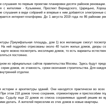
ые слушания по первым проектам планировки десяти районов реновации.
я с жителями - Кузьминки, Проспект Вернадского, Царицыно, Хорош
е слушания в виде собраний и впервые к ним добавятся электронные 
рается интернет-платформа. До 1 августа 2019 года по 86 районам р
тектуры (Триумфальная площадь, дом 1) все желающие смогут посмот
. На ней подробно отрисованы около 40 тысяч жилых домов, дворы с
 карте можно посмотреть инсоляцию домов, то есть варианты естестве
вляться постоянно.
 одном из официальных сайтов правительства Москвы. Здесь будут пред
 серии домов, их этажность, сроки окончания строительства. Для каждо
внутренней отделки.
 истории и архитектуры зданий. Они находятся практически во всех 
 При этом 218 домов точно сохраним, отремонтируем и приспособим п
сады. Судьбу еще 22 домов из списка сохраняемых зданий решим во в
 ними делать. А жителей переселим из этих домов в новые квартиры.