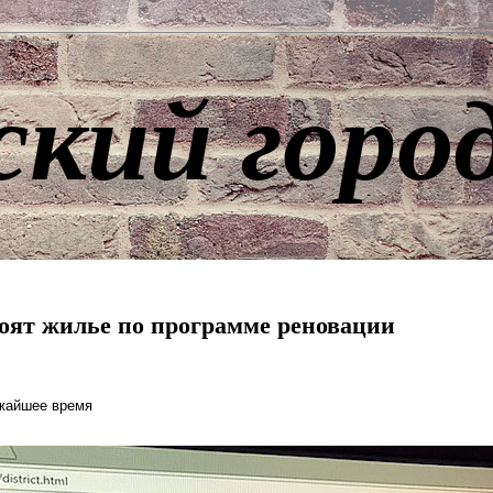
ский горо
оят жилье по программе реновации
ижайшее время