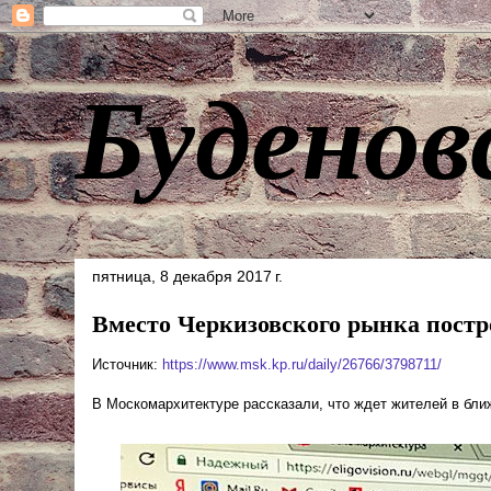
Буденов
пятница, 8 декабря 2017 г.
Вместо Черкизовского рынка постр
Источник:
https://www.msk.kp.ru/daily/26766/3798711/
В Москомархитектуре рассказали, что ждет жителей в бл