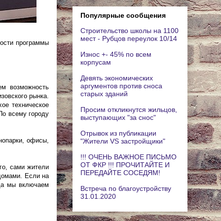
Популярные сообщения
Строительство школы на 1100
мест - Рубцов переулок 10/14
ности программы
Износ +- 45% по всем
корпусам
Девять экономических
аргументов против сноса
ем возможность
старых зданий
зовского рынка.
хое техническое
Просим откликнутся жильцов,
По всему городу
выступающих "за снос"
Отрывок из публикации
нопарки, офисы,
"Жители VS застройщики"
!!! ОЧЕНЬ ВАЖНОЕ ПИСЬМО
ОТ ФКР !!! ПРОЧИТАЙТЕ И
го, сами жители
ПЕРЕДАЙТЕ СОСЕДЯМ!
домами. Если на
гда мы включаем
Встреча по благоустройству
31.01.2020