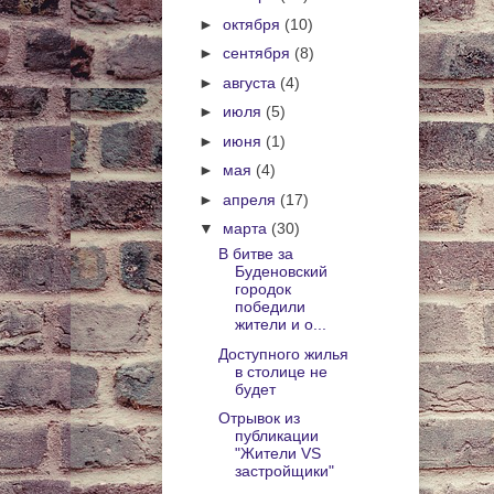
►
октября
(10)
►
сентября
(8)
►
августа
(4)
►
июля
(5)
►
июня
(1)
►
мая
(4)
►
апреля
(17)
▼
марта
(30)
В битве за
Буденовский
городок
победили
жители и о...
Доступного жилья
в столице не
будет
Отрывок из
публикации
"Жители VS
застройщики"