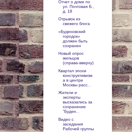
Отчет о доме по
ул. Почтовая Б.,
д. 18
Отрывок из
свежего блога
«Буденовский
городок»
должен быть
сохранен
Новый опрос
жильцов
(справа-вверху)
Квартал эпохи
конструктивизм
а в центре
Москвы расс...
Жители и
эксперты
высказались за
сохранение
"Буден...
Видео с
заседания
Рабочей группы