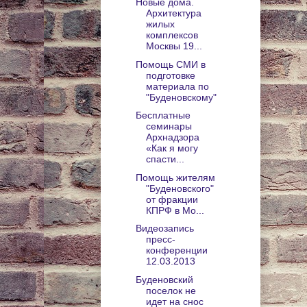
Новые дома.
Архитектура
жилых
комплексов
Москвы 19...
Помощь СМИ в
подготовке
материала по
"Буденовскому"
Бесплатные
семинары
Архнадзора
«Как я могу
спасти...
Помощь жителям
"Буденовского"
от фракции
КПРФ в Мо...
Видеозапись
пресс-
конференции
12.03.2013
Буденовский
поселок не
идет на снос