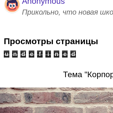
Anonymous
Прикольно, что новая шк
Просмотры страницы
u
n
d
e
f
i
n
e
d
Тема "Корпор