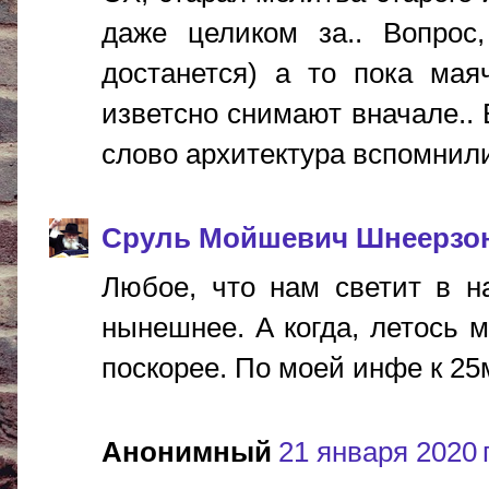
даже целиком за.. Вопрос,
достанется) а то пока мая
изветсно снимают вначале.. 
слово архитектура вспомнили..
Сруль Мойшевич Шнеерзо
Любое, что нам светит в н
нынешнее. А когда, летось м
поскорее. По моей инфе к 25му 
Анонимный
21 января 2020 г