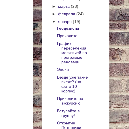
►
марта
(28)
►
февраля
(24)
▼
января
(19)
Геодезисты
Приходите
График
переселения
москвичей по
программе
реноваци...
Эпохи
Везде уже такие
висят? (на
фото 10
корпус)
Приходите на
экскурсию
Вступайте в
группу!
Открытие
Пятерочки