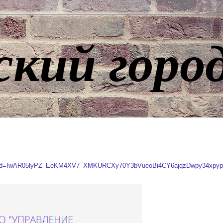
ский горо
215?fbclid=IwAR05lyPZ_EeKM4XV7_XMKURCXy70Y3bVueoBi4CY6ajqzDwpy34xp