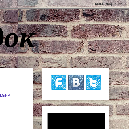
док
ypMcKA