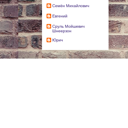
Cемён Михайлович
Евгений
Сруль Мойшевич
Шнеерзон
Юрич